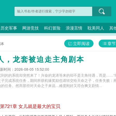
历史军事
网游竞技
科幻冒险
浪漫言情
耽美同人
其
立即阅读
章节
剧本
人，龙套被迫走主角剧本
新时间：2026-08-05 15:52:00
迟到的的系统却突然来了！兴奋的龙涛等来的却不是主角待遇，而是……“
之子完成系统任务，期间所获机缘奖励也请转交给天命之子，任务失败：死
的任务。然而那些对天命之子来说…难度刚好又符合爽文剧情...
721章 女儿就是最大的宝贝