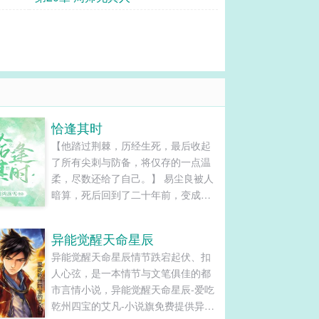
恰逢其时
【他踏过荆棘，历经生死，最后收起
了所有尖刺与防备，将仅存的一点温
柔，尽数还给了自己。】 易尘良被人
暗算，死后回到了二十年前，变成了
另外一个少年。 二十年前易尘良十五
岁，桀骜叛逆，觉得全世界都亏欠自
异能觉醒天命星辰
己。 盛夏闷热的午后，阴暗的小巷子
异能觉醒天命星辰情节跌宕起伏、扣
里，二十年后的易尘良看着地上被打
人心弦，是一本情节与文笔俱佳的都
得像条死狗的自己，叹了口气。 ——
市言情小说，异能觉醒天命星辰-爱吃
从来没有人爱你，我来爱你。 我从前
乾州四宝的艾凡-小说旗免费提供异能
没有爱过你，我回来爱你。 遇见你，