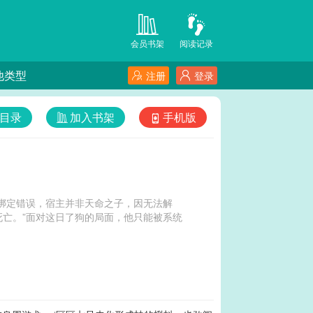
会员书架
阅读记录
他类型
注册
登录
目录
加入书架
手机版
绑定错误，宿主并非天命之子，因无法解
亡。”面对这日了狗的局面，他只能被系统