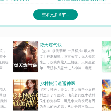
查看更多章节...
焚天炼气诀
弦，
【热血+杀伐果断+一路横推+爆火爽
型小
文】神渊秘境，亘古长存，无人知其
免费提
来历，仅晓内藏无上机缘。天风皇都
章节
第一天骄林凡意外进入神渊，遭魔女
强行双修数载，修为尽数榨干，终回
皇城，面对青梅的退婚，大宗的胁
乡村快活逍遥神医
迫，修逆天功法，熔炼天地万火于一
扣人
乡村，神医，美女。李大海毕业后在
身，成就焚天神帝之威名。一切，只
其他
村里开了个医院，他高超的医术被村
因魔女的话，萦绕耳边。“好好修炼，
吃酸辣
民们称为神医，可是李大海发现有因
现在的你，太弱，不得劲……”...
还珠之
为自己的医术高，从此奇遇不断......