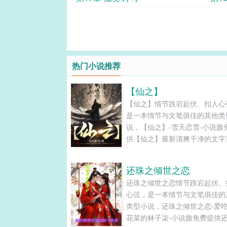
热门小说推荐
【仙之】
【仙之】情节跌宕起伏、扣人心
是一本情节与文笔俱佳的其他类
说，【仙之】-雪天恋雪-小说旗
供【仙之】最新清爽干净的文字
在线阅读和TXT下载。...
还珠之倾世之恋
还珠之倾世之恋情节跌宕起伏、
心弦，是一本情节与文笔俱佳的
类型小说，还珠之倾世之恋-爱
花菜的林子柒-小说旗免费提供