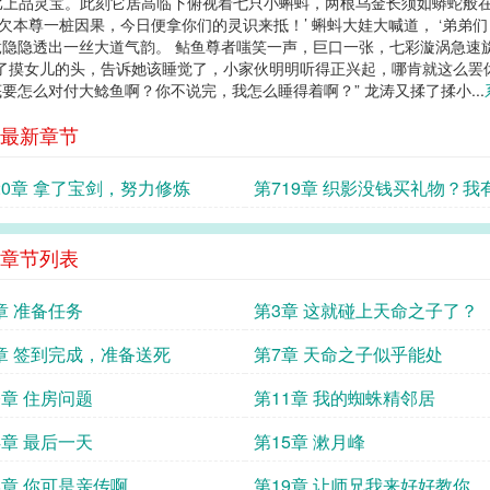
堪比上品灵宝。此刻它居高临下俯视着七只小蝌蚪，两根乌金长须如蟒蛇般在
年欠本尊一桩因果，今日便拿你们的灵识来抵！’ 蝌蚪大娃大喊道， ‘弟弟
隐隐透出一丝大道气韵。 鲇鱼尊者嗤笑一声，巨口一张，七彩漩涡急速旋
 龙涛摸了摸女儿的头，告诉她该睡觉了，小家伙明明听得正兴起，哪肯就这么
怎么对付大鲶鱼啊？你不说完，我怎么睡得着啊？” 龙涛又揉了揉小...
最新章节
20章 拿了宝剑，努力修炼
第719章 织影没钱买礼物？我
章节列表
章 准备任务
第3章 这就碰上天命之子了？
章 签到完成，准备送死
第7章 天命之子似乎能处
0章 住房问题
第11章 我的蜘蛛精邻居
4章 最后一天
第15章 漱月峰
8章 你可是亲传啊
第19章 让师兄我来好好教你