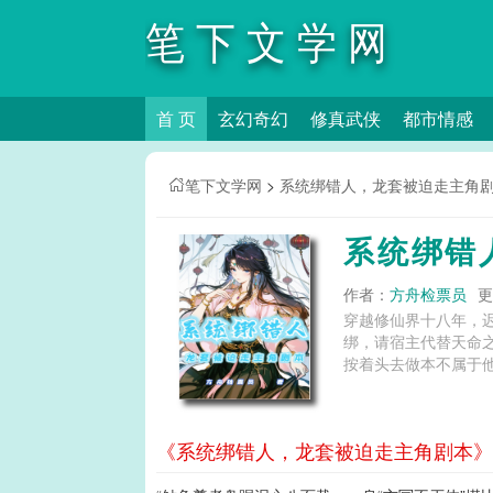
笔下文学网
首 页
玄幻奇幻
修真武侠
都市情感
笔下文学网
>
系统绑错人，龙套被迫走主角
系统绑错
作者：
方舟检票员
更
穿越修仙界十八年，
绑，请宿主代替天命
按着头去做本不属于他
《系统绑错人，龙套被迫走主角剧本》第