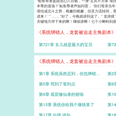
“鲇鱼尊者盘踞泥心八百载，一身“玄冥不灭体”
本尊的道场？’鲇鱼尊者声如闷雷， ‘你们母亲当
堪结成北斗之势，稚嫩归稚嫩，但灵力流转间，竟
进来！’ ” …… “好了，今晚就讲到这了。”
关键地方停下来的啊！继续讲啊！七个小蝌蚪到底要
《系统绑错人，龙套被迫走主角剧本》
第721章 女儿就是最大的宝贝
第7
《系统绑错人，龙套被迫走主角剧本》
第1章 系统虽然迟到，但也绑错人
第2
了啊
第5章 苟到了签到点
第6
第9章 底层修仙者的烦恼
第1
第13章 系统你给我个痛快算了
第1
第17章 仙境 诗句
第1