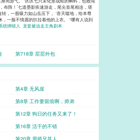
身周游弋。 ‘区区七只未化形成蛙的蝌蚪，也敢闯
们，布阵！’七道墨影疾速游走，尾尖首尾相连，堪
转，一股吸力如山岳压下， ‘吞天噬地，给本尊
罢休，一脸不情愿的扒拉着他的上衣。 “哪有人说到
系统绑错人
龙套被迫走主角剧本
有
第718章 层层外包
第4章 无风崖
第8章 工作要留痕啊，师弟
第12章 狗日的任务又来了！
第16章 活干的不错
第20章 周师兄其人