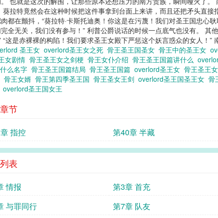
。 也就是这次的解围，让那些原本还想压力的南方贵族，瞬间哑火了。
，葵拉特竟然会在这种时候把这件事拿到台面上来讲，而且还把矛头直接指
肉都在颤抖，“葵拉特·卡斯托迪奥！你这是在污蔑！我们对圣王国忠心
完全无关，我们没有参与！” 利普公爵说话的时候一点底气也没有。 其
 “这是赤裸裸的构陷！我们要求圣王女殿下严惩这个妖言惑众的女人！” 南
verlord 圣王女
overlord圣王女之死
骨王圣王国圣女
骨王中的圣王女
o
d圣王女剧情
骨王圣王女之剑梗
骨王女仆介绍
骨王圣王国篇讲什么
over
叫什么名字
骨王圣王国篇结局
骨王圣王国篇
overlord圣王女
骨王圣王
女
骨王女婿
骨王第四季圣王国
骨王圣女王剑
overlord圣王国圣王女
骨
角
overlord圣王国女王
章节
1章 指控
第40章 半藏
列表
章 情报
第3章 首充
章 与罪同行
第7章 队友