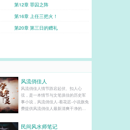
第12章 罪囚之阵
第16章 上任三把火！
第20章 第三日的赠礼
风流俏佳人
风流俏佳人情节跌宕起伏、扣人心
弦，是一本情节与文笔俱佳的历史军
事小说，风流俏佳人-着花迟-小说旗免
费提供风流俏佳人最新清爽干净的文
字章节在线阅读和TXT下载。...
民间风水师笔记