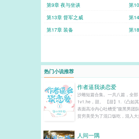
第9章 夜与坐谈
第1
第13章 督军之威
第1
第17章 装备
第1
热门小说推荐
作者逼我谈恋爱
沙雕短篇合集。一共八篇，全部
1v1.he，甜。 【甜】1.《凸如
表面高冷内心吐槽受*腹黑男团
贫穷美受为了混口饭吃，混入大
团海选成为哑巴舞担。在一次年
女团和男团一起排练混舞，受分
人间一隅
男团荷尔蒙爆棚的队长，贴身练