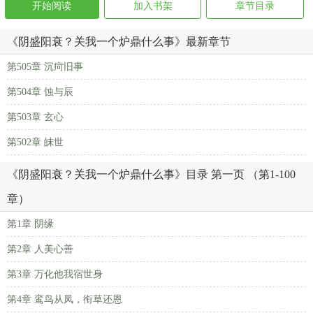
开始阅读
加入书架
章节目录
《阴盛阳衰？关我一个炉鼎什么事》最新章节
第505章 沉疴旧事
第504章 蚀与辰
第503章 玄心
第502章 皌世
《阴盛阳衰？关我一个炉鼎什么事》目录 第一页 （第1-100
章）
第1章 阴缘
第2章 人美心善
第3章 万化他我宿世身
第4章 鸾鸟从凤，衔草还恩