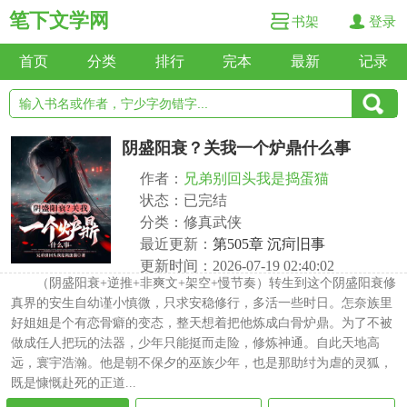
笔下文学网
书架
登录
首页
分类
排行
完本
最新
记录
阴盛阳衰？关我一个炉鼎什么事
作者：
兄弟别回头我是捣蛋猫
状态：已完结
分类：修真武侠
最近更新：
第505章 沉疴旧事
更新时间：2026-07-19 02:40:02
（阴盛阳衰+逆推+非爽文+架空+慢节奏）转生到这个阴盛阳衰修
真界的安生自幼谨小慎微，只求安稳修行，多活一些时日。怎奈族里
好姐姐是个有恋骨癖的变态，整天想着把他炼成白骨炉鼎。为了不被
做成任人把玩的法器，少年只能挺而走险，修炼神通。自此天地高
远，寰宇浩瀚。他是朝不保夕的巫族少年，也是那助纣为虐的灵狐，
既是慷慨赴死的正道...