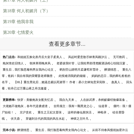
第17章 何人初媚月（上）
第18章 何人初媚月（下）
第19章 他我非我
第20章 七情爱火
查看更多章节...
、
、
、
热门点击:
和姐姐互换化兽丹后大皇子柔美人
风起时爱意散尽林青风顾汐云
无可救药
、
、
、
炮灰情史旧情人
朝来寒雨晚来风
老婆拔我针管，让我给男助理煮醒酒汤程心怡陆沉宴
、
、
、
重生后，我打脸恶毒狗男女我内心论文
鹤别空山踏明月孟谦荀宋雪诗
醉酒情思
重生八
、
、
零，爸妈！我自有我的荣耀姜老师魏杳
此恨难消我奶奶烟烟
妈妈的忌日，我的葬礼爸爸的
、
、
、
名字
【HL】重生黑化后，她逼总裁以死谢罪！ 作者：易小文林知意宋宛秋
蛊真人
回头
、
看，轻舟已过万重山蒋之舟沈傲凝
、
、
、
更新榜单:
快穿：美貌炮灰女配失忆后
我自九天来
人在妖武界，杀蚂蚁爆经验爆装备
、
、
、
大佬她不做炮灰，各年代逆袭虐渣
全民领主：我有一颗黑龙之心
仙道章
僵约：我！僵
、
、
、
、
、
尸始祖！
京沪贪欢
重生之王妃太嚣张
这样的修仙真快活
神枪录
硅谷晨昏
、
、
、
、
线
伏天鼎
穿越到古代的我混的风生水起
神狱之主叶凡
、
、
完本小说:
醉酒情思
重生后，我打脸恶毒狗男女我内心论文
从前不待春风慢祝如星许云