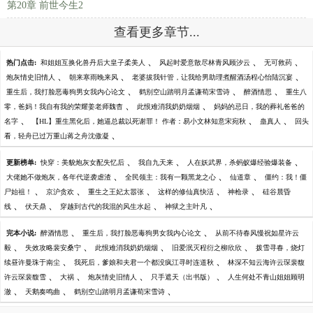
第20章 前世今生2
查看更多章节...
、
、
、
热门点击:
和姐姐互换化兽丹后大皇子柔美人
风起时爱意散尽林青风顾汐云
无可救药
、
、
、
炮灰情史旧情人
朝来寒雨晚来风
老婆拔我针管，让我给男助理煮醒酒汤程心怡陆沉宴
、
、
、
重生后，我打脸恶毒狗男女我内心论文
鹤别空山踏明月孟谦荀宋雪诗
醉酒情思
重生八
、
、
零，爸妈！我自有我的荣耀姜老师魏杳
此恨难消我奶奶烟烟
妈妈的忌日，我的葬礼爸爸的
、
、
、
名字
【HL】重生黑化后，她逼总裁以死谢罪！ 作者：易小文林知意宋宛秋
蛊真人
回头
、
看，轻舟已过万重山蒋之舟沈傲凝
、
、
、
更新榜单:
快穿：美貌炮灰女配失忆后
我自九天来
人在妖武界，杀蚂蚁爆经验爆装备
、
、
、
大佬她不做炮灰，各年代逆袭虐渣
全民领主：我有一颗黑龙之心
仙道章
僵约：我！僵
、
、
、
、
、
尸始祖！
京沪贪欢
重生之王妃太嚣张
这样的修仙真快活
神枪录
硅谷晨昏
、
、
、
、
线
伏天鼎
穿越到古代的我混的风生水起
神狱之主叶凡
、
、
完本小说:
醉酒情思
重生后，我打脸恶毒狗男女我内心论文
从前不待春风慢祝如星许云
、
、
、
、
毅
失效攻略裴安桑宁
此恨难消我奶奶烟烟
旧爱泯灭程衍之柳欣欣
拨雪寻春，烧灯
、
、
续昼许曼珠于南尘
我死后，爹娘和夫君一个都没疯江寻时连道秋
林深不知云海许云琛裴馥
、
、
、
、
许云琛裴馥雪
大祸
炮灰情史旧情人
只手遮天（出书版）
人生何处不青山姐姐顾明
、
、
、
澈
天鹅奏鸣曲
鹤别空山踏明月孟谦荀宋雪诗