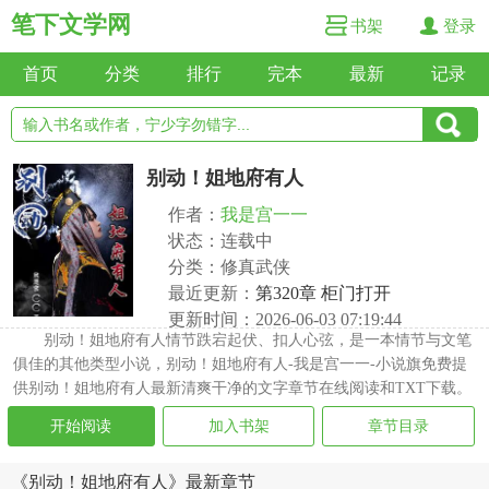
笔下文学网
书架
登录
首页
分类
排行
完本
最新
记录
别动！姐地府有人
作者：
我是宫一一
状态：连载中
分类：修真武侠
最近更新：
第320章 柜门打开
更新时间：2026-06-03 07:19:44
别动！姐地府有人情节跌宕起伏、扣人心弦，是一本情节与文笔
俱佳的其他类型小说，别动！姐地府有人-我是宫一一-小说旗免费提
供别动！姐地府有人最新清爽干净的文字章节在线阅读和TXT下载。
开始阅读
加入书架
章节目录
《别动！姐地府有人》最新章节