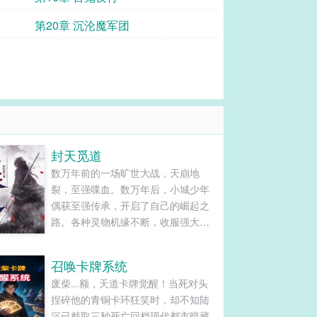
第20章 沉沦魔军团
封天觅道
数万年前的一场旷世大战，天崩地
裂，至强喋血。数万年后，小城少年
偶获至强传承，开启了自己的崛起之
路。各种灵物机缘不断，收服强大圣
兽，拉拢天才，只为日后的巅峰之
战！......
召唤卡牌系统
废柴...额，天道卡牌觉醒！当死对头
捏碎他的青铜卡环狂笑时，却不知陆
沉已截取三秒死亡回档现代都市暗藏