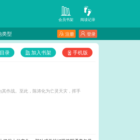
会员书架
阅读记录
他类型
注册
登录
目录
加入书架
手机版
为其作战。至此，陈涛化为亡灵天灾，挥手