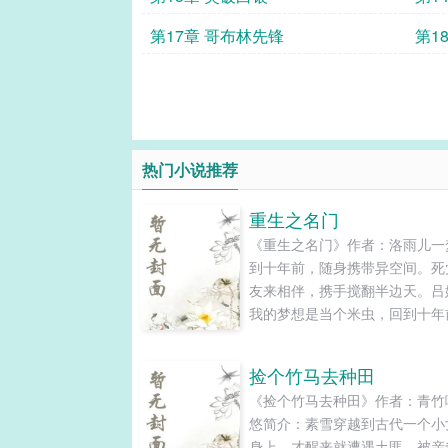
第17章 哥布林先锋
第1
热门小说推荐
重生之名门
《重生之名门》作者：洛雨儿一
到十年前，随身携带异空间。死
友来相伴，携手搅翻半边天。吕
我的梦想是当个米虫，回到十年
大的目标是让老爸老妈先富起来
为富一代，然后我自己就可以当
捡个竹马去种田
不事生产的富二代啦！温婷：我
《捡个竹马去种田》作者：青竹
有些人后悔来到世上，后悔招惹
悠简介：素雪穿越到古代一个小
该招惹的人。那些曾经瞧不起我
身上，才醒来就遭遇土匪、被亲