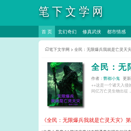
笔下文学网
首 页
玄幻奇幻
修真武侠
都市情感
笔下文学网
>
全民：无限爆兵我就是亡灵天
全民：无
作者：
酆都小鬼
更新时
++这是一个诸天入
间亿万亡灵生物出征，
《全民：无限爆兵我就是亡灵天灾》第8