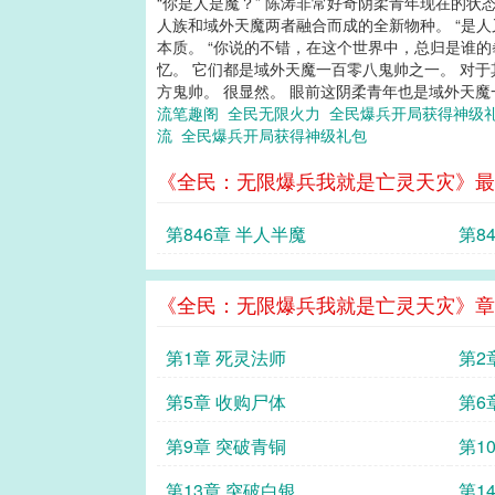
“你是人是魔？” 陈涛非常好奇阴柔青年现在的状
人族和域外天魔两者融合而成的全新物种。 “是
本质。 “你说的不错，在这个世界中，总归是谁
忆。 它们都是域外天魔一百零八鬼帅之一。 对
方鬼帅。 很显然。 眼前这阴柔青年也是域外天魔一
流笔趣阁
全民无限火力
全民爆兵开局获得神级
流
全民爆兵开局获得神级礼包
《全民：无限爆兵我就是亡灵天灾》最
第846章 半人半魔
第8
《全民：无限爆兵我就是亡灵天灾》章
第1章 死灵法师
第2
第5章 收购尸体
第6
第9章 突破青铜
第1
第13章 突破白银
第1