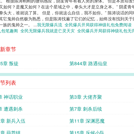
态。 根据陈涛刚刚的微弱感应，阴柔青年有着人类的身体。 但是本质却
人又如何？是魔又如何？在这个星域之中，拳头大才是立身之本。” 阴柔
的拳头大，谁就说了算。 但是，你就这么自信，我不如你。” 陈涛说话的
于其它鬼帅自然极为熟悉，但是陈涛找遍了它们的记忆，始终没有找到关于
族的鬼帅之一。 ...
我无限爆兵流
全民爆兵开局获得神级礼包免费阅读
礼包笔趣阁
全民无限爆兵我就是亡灵天灾
全民爆兵开局获得神级礼包无
新章节
45章 叛徒
第844章 路遇仙皇
节列表
章 神话职业
第3章 大佬齐聚
章 遭遇刺杀
第7章 刺杀后续
0章 新兵入伍
第11章 深渊恶魔
4章 葫芦镇
第15章 斥候小队