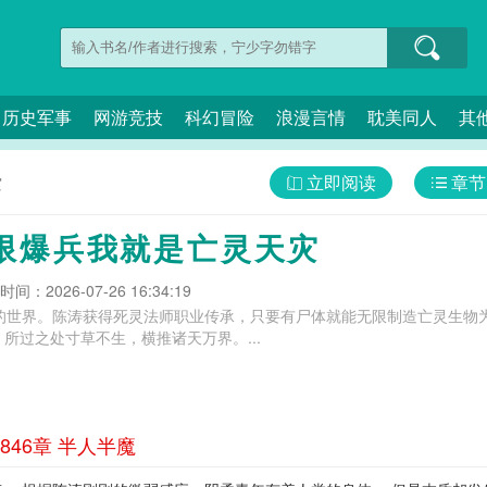
历史军事
网游竞技
科幻冒险
浪漫言情
耽美同人
其
立即阅读
章节
灾
限爆兵我就是亡灵天灾
间：2026-07-26 16:34:19
侵的世界。陈涛获得死灵法师职业传承，只要有尸体就能无限制造亡灵生物
所过之处寸草不生，横推诸天万界。...
46章 半人半魔