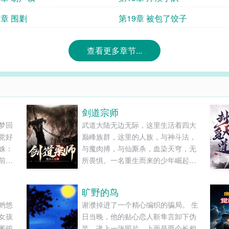
8章 围剿
第19章 被包了饺子
查看更多章节...
剑道宗师
梦回
武道大陆无边无际，这里生活着四大
党好
巅峰族群，这里的人族，与神斗法，
姝：
与魔肉搏，与仙厮杀，血染天穹，无
前最
所畏惧。一名重生而来的少年崛起于
，成
无尽大山中，披荆斩棘，一步一步踏
一个
上绝巅。仅凭手中三尺剑，锋芒可指
旷野的鸟
会让
九重天！仅凭手中三尺剑，斩尽世间
哟悠
谢濮掉进了一个精心编织的骗局。 生
了不
一切敌！当今大世，唯剑独尊！......
女孩
日当晚，他的贴心恋人靳隼言卸下伪
的，
爹骗
装，递上一张照片，上面是两个长相