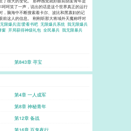
发生了很大的变化。 那种感觉就好眼前阴柔青年是
青年呵呵笑了一声，说出的话是这个世界真正的运行
同时，脑海中不断搜索着卡尔、波比和黑寡妇的记
眼前这人的信息。 刚刚听那大将域外天魔称呼对
无限爆兵流!爱看书吧
无限爆兵系统
我无限爆兵
弹窗
开局获得神级礼包
全民暴兵
我无限暴兵
第843章 寻宝
第4章 一人成军
第8章 神秘青年
第12章 备战
第16章 百鬼夜行