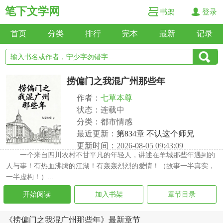
笔下文学网
书架
登录
首页
分类
排行
完本
最新
记录
捞偏门之我混广州那些年
作者：
七草本尊
状态：连载中
分类：都市情感
最近更新：
第834章 不认这个师兄
更新时间：2026-08-05 09:43:09
一个来自四川农村不甘平凡的年轻人，讲述在羊城那些年遇到的
人与事！有热血沸腾的江湖！有轰轰烈烈的爱情！（故事一半真实，
一半虚构！）...
开始阅读
加入书架
章节目录
《捞偏门之我混广州那些年》最新章节