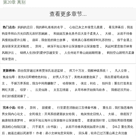
第20章 离别
查看更多章节...
、
、
热门点击:
妈妈的忌日，我的葬礼爸爸的名字
心似已灰之木项雪儿鹿鹿
看见弹幕后，我送
、
、
、
狗皇帝和白月光归西元辰轩苏婉婉
和姐姐互换化兽丹后大皇子柔美人
大祸
从前不待春
、
、
、
风慢祝如星许云毅
崩坏，我创造的骑士故事
错将真心落梧桐宋时礼苏韵怡
假千金遇上
、
、
、
真绿茶宋灵灵宋毅然
异间
林深不知云海许云琛裴馥许云琛裴馥雪
风起时爱意散尽林青
、
、
、
风顾汐云
锦绣人生[快穿]爱伊莎越安安
人生何处不青山姐姐顾明澈
鹤别空山踏明月孟谦
、
荀宋雪诗
、
、
、
更新榜单:
四合院穿越过来将贾张氏送进监狱
挥刀十万次，觉醒神级系统！
凡人尘骨
、
、
氪金仙尊：首先6元即赠绝色剑仙
好男人不当了，美艳未婚妻急疯了
我在星墟苟成农场
、
、
、
、
主
手握万界系统，我当中间商赚翻了
动骨恢情
侠左，剑右
拍抖音：重生打造美女
、
、
、
、
、
网红天团
综穿：
云灵仙路
太玄忘情篇
从哥布林开始骑马砍杀
我都还没开始，
、
你们好感度就爆了
、
、
、
、
完本小说:
暗香
异间
甜蜜蜜
行至爱意消散处江言傅秦书雅
重生后，我打脸恶毒狗
、
、
、
、
男女我内心论文
全民领主：开局系统硬塞妖女给我
炮灰情史旧情人
大祸
彻底毁了
、
、
她唐朝淮唐梦绮
林深不知云海许云琛裴馥许云琛裴馥雪
老婆拔我针管，让我给男助理煮醒
、
、
、
酒汤程心怡陆沉宴
只手遮天（出书版）
从前不待春风慢祝如星许云毅
【HL】重生黑化
、
后，她逼总裁以死谢罪！ 作者：易小文林知意宋宛秋
回头看，轻舟已过万重山蒋之舟沈傲