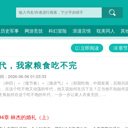
历史军事
网游竞技
科幻冒险
浪漫言情
耽美同人
其
立即阅读
章节
年代，我家粮食吃不完
：2026-06-06 01:03:33
＋［种田］＋［慢节奏］＋［微戾气］＋［前期吃饱，中期发展，后期兴国
上，在这个吃不饱又动荡的年代，他又该如何生活下去？正当他不知如何是
主角如何在这个吃不饱的年代，一步一步让家人衣食无忧，...
94章 林杰的婚礼（上）