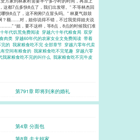
从女方家到林家村需要半个多小时的时间，再加上
，这都7点多快8点了，我们出发呀。” 不等林杰回
哪快8点了，这不刚刚7点冒头吗。” 林夏气鼓鼓
“啊？额……对，姐你说得不错，不过我觉得姐夫说
……” “姐，要不这样，等8点，8点的时候我们准
六十年代饥荒免费阅读
穿越六十年代粮食局
双穿
粮食肉类
穿越60年代的农家女全文免费阅读
带着
不完的
我家粮食吃不完 全部章节
穿越六零年代卖
代有空间有粮食的
我家粮食吃不完笔趣
穿越六零
年代我家粮食吃不完的叫什么
我家粮食吃不完牛皮
第791章 即将到来的婚礼
第4章 分面包
第8章 去大姐家