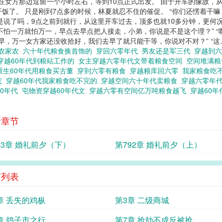
在女方那边逗留一个小时左右，等到10点正式出发。 由于开车的缘故，
饭了。 只是刚到7点多的时候，林夏就忍不住的催促。 “你们还愣着干嘛
说了吗，9点之前到就行，从这里开车过去，顶多也就10多分钟，更何况
不怕一万就怕万一，早点去早点把人接走，小弟，你说是不是这个理？” 
，万一女方家还没收拾好，我们去早了就只能干等，你说对不对？” “这…
代农家农
六十年代粮食换首饰的
穿回六零年代
男友还是军三代
穿越到
穿越60年代到粮站工作的
女主穿越六零年代文带着粮食空间
空间堆满
重生60年代用粮食买古董
穿到六零有粮食
穿越粮库回六零
我家粮食吃
荒
穿越60年代我家粮食吃不完的
穿越空间六十年代卖粮食
穿越六零年
60年代
屯物资穿越60年代文
穿越六零有空间亿万吨粮食越飞
穿越60
新章节
93章 婚礼前夕（下）
第792章 婚礼前夕（上）
节列表
章 丢失的鸡枞
第3章 二级商城
章 鸽子市之行
第7章 抢劫不成反被抢