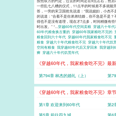
按照双方的约定，过去的时间定在9点左右，然后
一些乱七八糟的仪式，11点半的时候差不多就能开
答，一旁的宋卫国抢先说道：“我说媳妇，小杰不是
的说道：“合着不是你弟弟结婚，你不急是不是？
得也不是没有道理，现在才7点多，时间稍微有些早
时出发。” “...
穿越60年代空间卖粮
穿越六十年
60年代粮食换古董的
穿越60年我家粮吃不完的
粮食回到六十年代
穿越60年代我家粮食吃不完
粮食
穿越六十年代粮食吃不完
穿越六十年代饥
空间有粮食
我穿越60年代后又穿回来
我穿越到
癣
穿越六十年代饥荒年代
《穿越60年代，我家粮食吃不完》最
第794章 林杰的婚礼（上）
第7
《穿越60年代，我家粮食吃不完》章
第1章 欢迎来到60年代
第2
第5章 前往四九城
第6