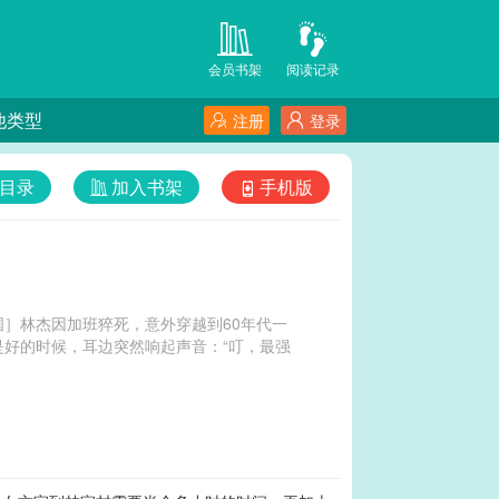
会员书架
阅读记录
他类型
注册
登录
目录
加入书架
手机版
］林杰因加班猝死，意外穿越到60年代一
好的时候，耳边突然响起声音：“叮，最强