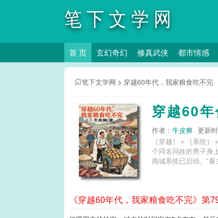
笔下文学网
首 页
玄幻奇幻
修真武侠
都市情感
笔下文学网
>
穿越60年代，我家粮食吃不完
穿越60
作者：
牛皮癣
更新时间
［穿越］＋［系统］
个同名同姓的男子身
商城系统已启动。”看
《穿越60年代，我家粮食吃不完》第7