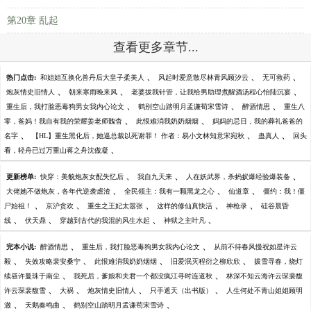
第20章 乱起
查看更多章节...
、
、
、
热门点击:
和姐姐互换化兽丹后大皇子柔美人
风起时爱意散尽林青风顾汐云
无可救药
、
、
、
炮灰情史旧情人
朝来寒雨晚来风
老婆拔我针管，让我给男助理煮醒酒汤程心怡陆沉宴
、
、
、
重生后，我打脸恶毒狗男女我内心论文
鹤别空山踏明月孟谦荀宋雪诗
醉酒情思
重生八
、
、
零，爸妈！我自有我的荣耀姜老师魏杳
此恨难消我奶奶烟烟
妈妈的忌日，我的葬礼爸爸的
、
、
、
名字
【HL】重生黑化后，她逼总裁以死谢罪！ 作者：易小文林知意宋宛秋
蛊真人
回头
、
看，轻舟已过万重山蒋之舟沈傲凝
、
、
、
更新榜单:
快穿：美貌炮灰女配失忆后
我自九天来
人在妖武界，杀蚂蚁爆经验爆装备
、
、
、
大佬她不做炮灰，各年代逆袭虐渣
全民领主：我有一颗黑龙之心
仙道章
僵约：我！僵
、
、
、
、
、
尸始祖！
京沪贪欢
重生之王妃太嚣张
这样的修仙真快活
神枪录
硅谷晨昏
、
、
、
、
线
伏天鼎
穿越到古代的我混的风生水起
神狱之主叶凡
、
、
完本小说:
醉酒情思
重生后，我打脸恶毒狗男女我内心论文
从前不待春风慢祝如星许云
、
、
、
、
毅
失效攻略裴安桑宁
此恨难消我奶奶烟烟
旧爱泯灭程衍之柳欣欣
拨雪寻春，烧灯
、
、
续昼许曼珠于南尘
我死后，爹娘和夫君一个都没疯江寻时连道秋
林深不知云海许云琛裴馥
、
、
、
、
许云琛裴馥雪
大祸
炮灰情史旧情人
只手遮天（出书版）
人生何处不青山姐姐顾明
、
、
、
澈
天鹅奏鸣曲
鹤别空山踏明月孟谦荀宋雪诗