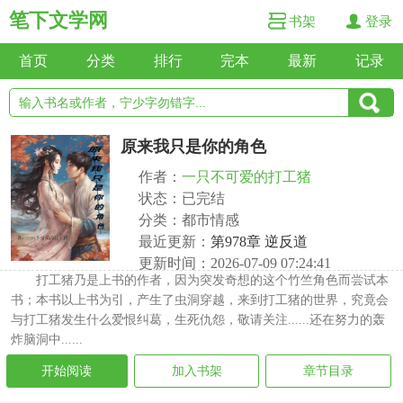
笔下文学网
书架
登录
首页
分类
排行
完本
最新
记录
原来我只是你的角色
作者：
一只不可爱的打工猪
状态：已完结
分类：都市情感
最近更新：
第978章 逆反道
更新时间：2026-07-09 07:24:41
打工猪乃是上书的作者，因为突发奇想的这个竹竺角色而尝试本
书；本书以上书为引，产生了虫洞穿越，来到打工猪的世界，究竟会
与打工猪发生什么爱恨纠葛，生死仇怨，敬请关注......还在努力的轰
炸脑洞中......
开始阅读
加入书架
章节目录