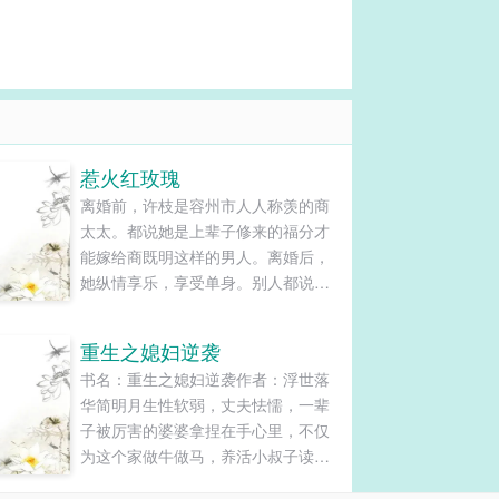
惹火红玫瑰
离婚前，许枝是容州市人人称羡的商
太太。都说她是上辈子修来的福分才
能嫁给商既明这样的男人。离婚后，
她纵情享乐，享受单身。别人都说许
枝是魔怔了，才撇了商太太的位置不
要，要离婚。...
重生之媳妇逆袭
书名：重生之媳妇逆袭作者：浮世落
华简明月生性软弱，丈夫怯懦，一辈
子被厉害的婆婆拿捏在手心里，不仅
为这个家做牛做马，养活小叔子读书
上大学，给大伯子家里盖房娶媳妇，