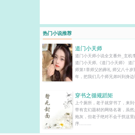
热门小说推荐
道门小天师
道门小天师小说全文番外_玄机
道门小天师,《道门小天师》 道
师第1章师父的葬礼 师父八十岁
年，把我们几个师兄弟叫到身边
他恐怕过不了八十大寿那一天，
提前给自己办一个葬礼。 消息
穿书之循规蹈矩
全城轰动，成百上千的村民走上
上个厕所，老子就穿书了，来到
为他们心目中的老神仙送最后一
带有玄幻题材的网络名著，虽然
程。...
炮灰，但老子绝对不会干扰这里
序……...