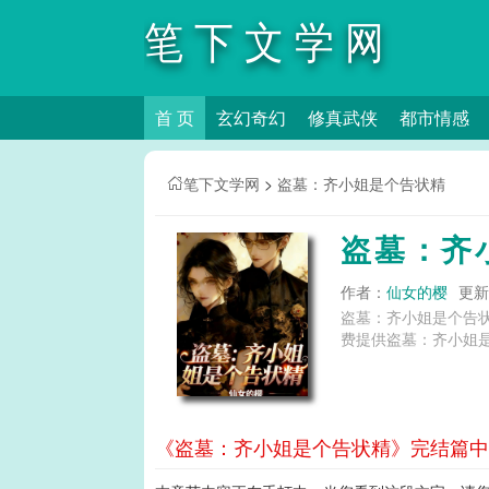
笔下文学网
首 页
玄幻奇幻
修真武侠
都市情感
笔下文学网
>
盗墓：齐小姐是个告状精
盗墓：齐
作者：
仙女的樱
更新时
盗墓：齐小姐是个告
费提供盗墓：齐小姐是
《盗墓：齐小姐是个告状精》完结篇中