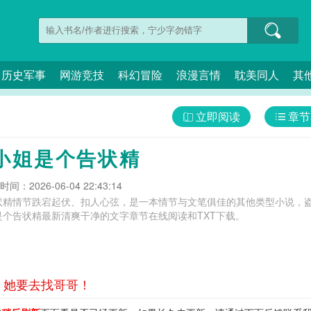
历史军事
网游竞技
科幻冒险
浪漫言情
耽美同人
其
立即阅读
章节
小姐是个告状精
间：2026-06-04 22:43:14
状精情节跌宕起伏、扣人心弦，是一本情节与文笔俱佳的其他类型小说，盗
个告状精最新清爽干净的文字章节在线阅读和TXT下载。
 她要去找哥哥！