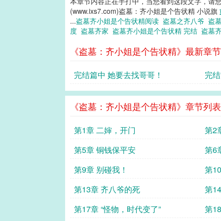
本章节内容正在手打中，当您看到这段文字，请
(www.ixs7.com)盗墓：齐小姐是个告状精 小说旗
...
盗墓齐小姐是个告状精阅读
盗墓之齐八爷
盗
度
盗墓齐家
盗墓齐小姐是个告状精 完结
盗墓
《盗墓：齐小姐是个告状精》最新章节
完结篇中 她要去找哥哥！
完结
讨厌
《盗墓：齐小姐是个告状精》章节列表
第1章 二婶，开门
第2
第5章 铜钱保平安
第6
第9章 别碰我！
第1
第13章 齐八爷的死
第1
第17章 “怪物，时代变了”
第1