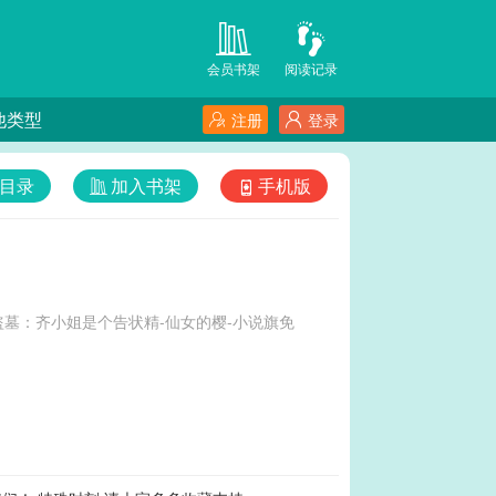
会员书架
阅读记录
他类型
注册
登录
目录
加入书架
手机版
墓：齐小姐是个告状精-仙女的樱-小说旗免