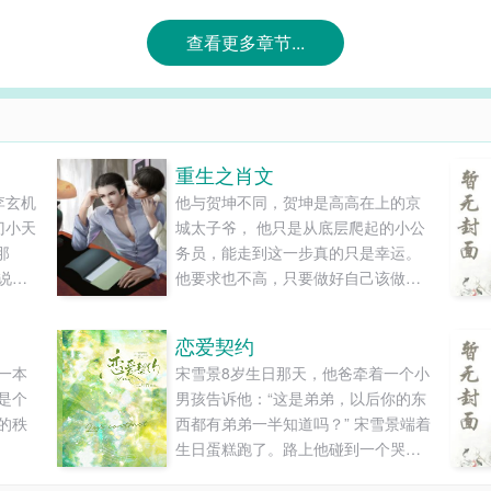
查看更多章节...
重生之肖文
李玄机
他与贺坤不同，贺坤是高高在上的京
门小天
城太子爷， 他只是从底层爬起的小公
那
务员，能走到这一步真的只是幸运。
说，
他要求也不高，只要做好自己该做的
准备
就好了，平平淡淡的过。 但不知道为
传出，
什么，他走的那几步总卡在贺坤升迁
恋爱契约
山，
的点上。 别人都以为他们是政敌，但
一本
宋雪景8岁生日那天，他爸牵着一个小
只有自己才知道，贺坤是他想躲避却
是个
男孩告诉他：“这是弟弟，以后你的东
又忍不住去靠近的梦。...
的秩
西都有弟弟一半知道吗？” 宋雪景端着
生日蛋糕跑了。路上他碰到一个哭泣
的小男孩。 小男孩很瘦又很小，宋雪