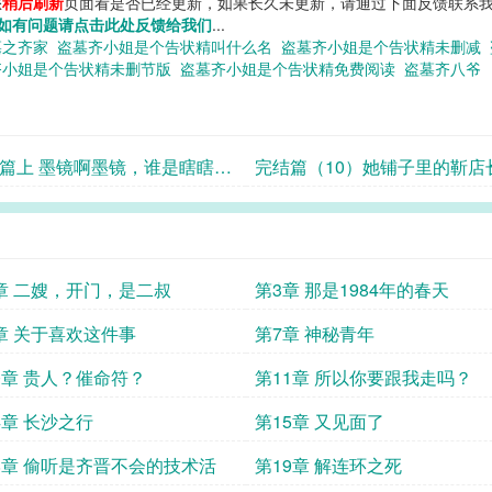
您
稍后刷新
页面看是否已经更新，如果长久未更新，请通过下面反馈联系我
如有问题请点击此处反馈给我们
...
墓之齐家
盗墓齐小姐是个告状精叫什么名
盗墓齐小姐是个告状精未删减
齐小姐是个告状精未删节版
盗墓齐小姐是个告状精免费阅读
盗墓齐八爷
篇上 墨镜啊墨镜，谁是瞎瞎最
完结篇（10）她铺子里的靳店
的人？
章 二嫂，开门，是二叔
第3章 那是1984年的春天
章 关于喜欢这件事
第7章 神秘青年
0章 贵人？催命符？
第11章 所以你要跟我走吗？
4章 长沙之行
第15章 又见面了
8章 偷听是齐晋不会的技术活
第19章 解连环之死