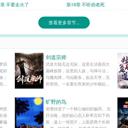
8章 不要走火了
第19章 不听劝者死
查看更多章节...
剑道宗师
梦回
武道大陆无边无际，这里生活着四大
党好
巅峰族群，这里的人族，与神斗法，
姝：
与魔肉搏，与仙厮杀，血染天穹，无
前最
所畏惧。一名重生而来的少年崛起于
，成
无尽大山中，披荆斩棘，一步一步踏
一个
上绝巅。仅凭手中三尺剑，锋芒可指
旷野的鸟
会让
九重天！仅凭手中三尺剑，斩尽世间
哟悠
谢濮掉进了一个精心编织的骗局。 生
了不
一切敌！当今大世，唯剑独尊！......
女孩
日当晚，他的贴心恋人靳隼言卸下伪
的，
爹骗
装，递上一张照片，上面是两个长相
会让