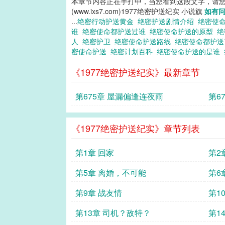
本章节内容正在手打中，当您看到这段文字，请
(www.ixs7.com)1977绝密护送纪实 小说旗
如有
...
绝密行动护送黄金
绝密护送剧情介绍
绝密使
谁
绝密使命都护送过谁
绝密使命护送的原型
绝
人
绝密护卫
绝密使命护送路线
绝密使命都护
密使命护送
绝密计划百科
绝密使命护送的是谁
《1977绝密护送纪实》最新章节
第675章 屋漏偏逢连夜雨
第6
《1977绝密护送纪实》章节列表
第1章 回家
第2
第5章 离婚，不可能
第6
第9章 战友情
第1
第13章 司机？敌特？
第1