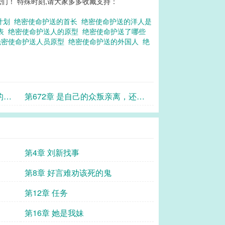
们！ 特殊时刻,请大家多多收藏支持：
密计划
绝密使命护送的首长
绝密使命护送的洋人是
员表
绝密使命护送人的原型
绝密使命护送了哪些
绝密使命护送人员原型
绝密使命护送的外国人
绝
谁
的
第672章 是自己的众叛亲离，还是
亲人的背叛！
第4章 刘新找事
第8章 好言难劝该死的鬼
第12章 任务
第16章 她是我妹