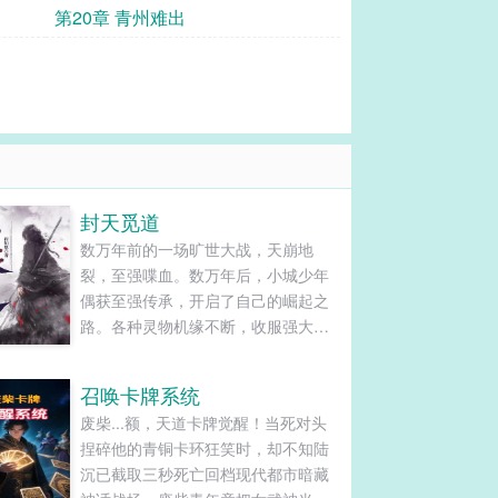
第20章 青州难出
封天觅道
数万年前的一场旷世大战，天崩地
裂，至强喋血。数万年后，小城少年
偶获至强传承，开启了自己的崛起之
路。各种灵物机缘不断，收服强大圣
兽，拉拢天才，只为日后的巅峰之
战！......
召唤卡牌系统
废柴...额，天道卡牌觉醒！当死对头
捏碎他的青铜卡环狂笑时，却不知陆
沉已截取三秒死亡回档现代都市暗藏