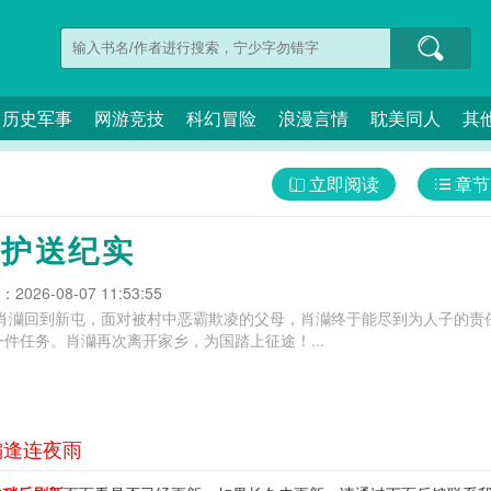
历史军事
网游竞技
科幻冒险
浪漫言情
耽美同人
其
立即阅读
章节
密护送纪实
026-08-07 11:53:55
年的肖灡回到新屯，面对被村中恶霸欺凌的父母，肖灡终于能尽到为人子的
件任务。肖灡再次离开家乡，为国踏上征途！...
偏逢连夜雨