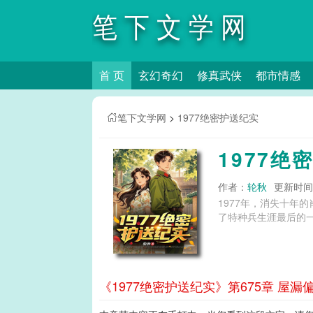
笔下文学网
首 页
玄幻奇幻
修真武侠
都市情感
笔下文学网
>
1977绝密护送纪实
1977绝
作者：
轮秋
更新时间：2
1977年，消失十
了特种兵生涯最后的一
《1977绝密护送纪实》第675章 屋漏