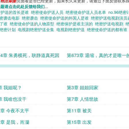
您
稍后刷新
页面看是否已经更新，如果长久未更新，请通过下面反馈联系我
问题请点击此处反馈给我们
...
命护送的首长是谁
绝密使命护送人员
绝密使命护送人员名单
no.96绝
密袭击电影
绝密袭击
绝密使命护送的外国人是谁
绝密护送电视剧演
送了谁
绝密使命护送的人物原型
绝密保护是谁主演的
绝密护送电视剧
绝密计划
电视剧绝密护送全集
电视剧绝密护送
绝密使命护送的都有
74章 朱勇横死，耿静道真死因
第673章 退缩，真的才是唯一
吗？
章 我姐呢？
第3章 姐姐回家
章 我啥也没干
第7章 人情世故
0章 今夜不太平
第11章 被关
4章 是我，肖灡
第15章 出发