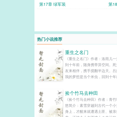
第17章 绿军装
第1
热门小说推荐
重生之名门
《重生之名门》作者：洛雨儿一
到十年前，随身携带异空间。死
友来相伴，携手搅翻半边天。吕
我的梦想是当个米虫，回到十年
大的目标是让老爸老妈先富起来
为富一代，然后我自己就可以当
捡个竹马去种田
不事生产的富二代啦！温婷：我
《捡个竹马去种田》作者：青竹
有些人后悔来到世上，后悔招惹
悠简介：素雪穿越到古代一个小
该招惹的人。那些曾经瞧不起我
身上，才醒来就遭遇土匪、被亲
那些曾经践踏过我的尊严的，我