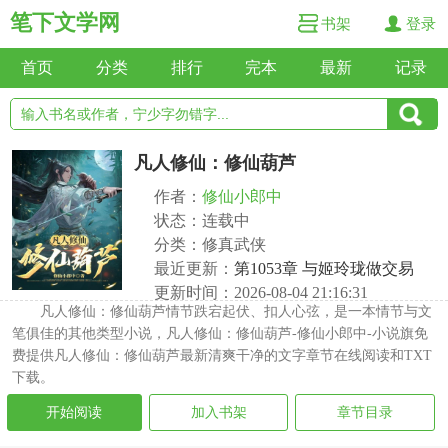
笔下文学网
书架
登录
首页
分类
排行
完本
最新
记录
凡人修仙：修仙葫芦
作者：
修仙小郎中
状态：连载中
分类：修真武侠
最近更新：
第1053章 与姬玲珑做交易
更新时间：2026-08-04 21:16:31
凡人修仙：修仙葫芦情节跌宕起伏、扣人心弦，是一本情节与文
笔俱佳的其他类型小说，凡人修仙：修仙葫芦-修仙小郎中-小说旗免
费提供凡人修仙：修仙葫芦最新清爽干净的文字章节在线阅读和TXT
下载。
开始阅读
加入书架
章节目录