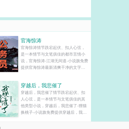
官海惊涛
官海惊涛情节跌宕起伏、扣人心弦，
是一本情节与文笔俱佳的都市言情小
说，官海惊涛-江湖无间道-小说旗免费
提供官海惊涛最新清爽干净的文字章
节在线阅读和TXT下载。...
穿越后，我悲催了
穿越后，我悲催了情节跌宕起伏、扣
人心弦，是一本情节与文笔俱佳的其
他类型小说，穿越后，我悲催了-狸猫
换桃子-小说旗免费提供穿越后，我悲
催了最新清爽干净的文字章节在线阅
读和TXT下载。...
剧