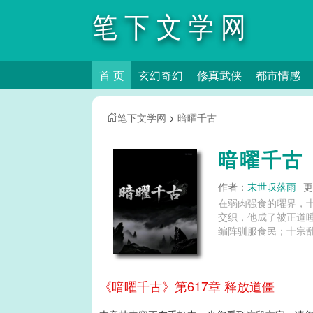
笔下文学网
首 页
玄幻奇幻
修真武侠
都市情感
笔下文学网
>
暗曜千古
暗曜千古
作者：
末世叹落雨
更
在弱肉强食的曜界，
交织，他成了被正道
编阵驯服食民；十宗乱
《暗曜千古》第617章 释放道僵