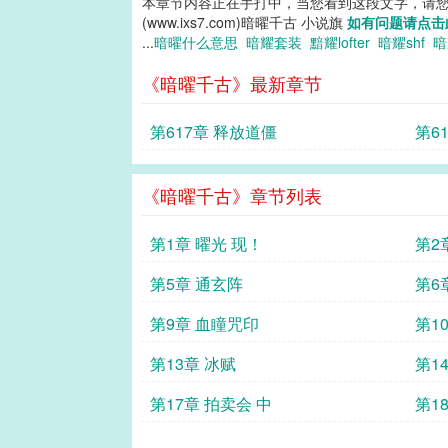
本章节内容正在手打中，当您看到这段文字，请
(www.ixs7.com)暗曜千古 小说旗
如有问题请点击
...
暗曜什么意思
暗耀套装
黯耀lofter
暗耀shf
暗
《暗曜千古》最新章节
第617章 释放道僵
第6
《暗曜千古》章节列表
第1章 曜光 现！
第2
第5章 通玄阵
第6
第9章 血瞳咒印
第1
第13章 冰赋
第1
第17章 拍卖会 中
第1