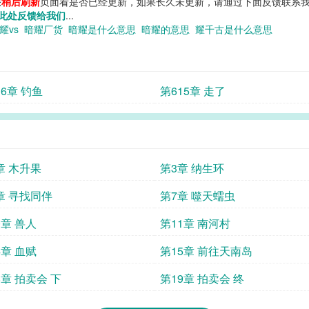
您
稍后刷新
页面看是否已经更新，如果长久未更新，请通过下面反馈联系我
此处反馈给我们
...
耀vs
暗耀厂货
暗耀是什么意思
暗耀的意思
耀千古是什么意思
16章 钓鱼
第615章 走了
章 木升果
第3章 纳生环
章 寻找同伴
第7章 噬天蠕虫
0章 兽人
第11章 南河村
4章 血赋
第15章 前往天南岛
8章 拍卖会 下
第19章 拍卖会 终