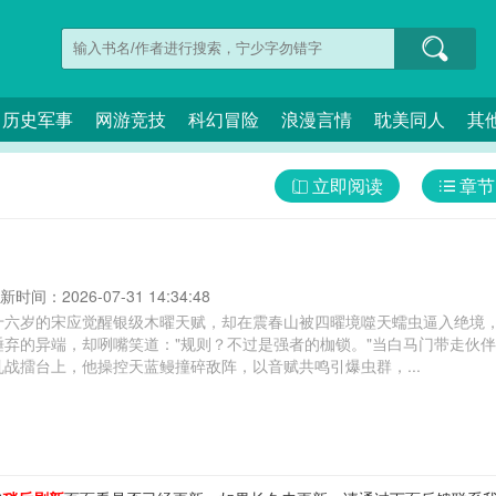
历史军事
网游竞技
科幻冒险
浪漫言情
耽美同人
其
立即阅读
章节
新时间：2026-07-31 14:34:48
十六岁的宋应觉醒银级木曜天赋，却在震春山被四曜境噬天蠕虫逼入绝境
唾弃的异端，却咧嘴笑道："规则？不过是强者的枷锁。"当白马门带走伙
战擂台上，他操控天蓝鳗撞碎敌阵，以音赋共鸣引爆虫群，...