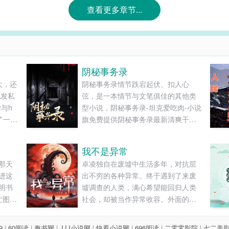
查看更多章节...
阴秘事务录
太，还
阴秘事务录情节跌宕起伏、扣人心
他发私
弦，是一本情节与文笔俱佳的其他类
与h
型小说，阴秘事务录-坦克爱吃肉-小说
了一
旗免费提供阴秘事务录最新清爽干净
个月的
的文字章节在线阅读和TXT下载。...
，洗耳
我不是异常
切齿地
那天
卓凌独自在废墟中生活多年，对抗层
是纯洁
进这
出不穷的各种异常。终于遇到了来废
 对床
明书
墟调查的人类，满心希望能回归人类
大清亡
亡图书
社会，却被当作异常收容。外面的世
扒出
好消
界一如既往，异常肆虐，人们躲在高
话，胜
个。
墙后苟延残喘。危难之下，人类之间
」 江
9
|
60阅读
|
趣书网
|
JJJ小说网
|
快看小说网
|
696阅读
|
二零零影院
|
七二美