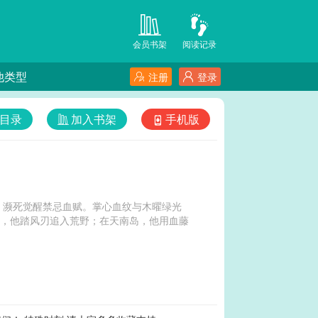
会员书架
阅读记录
他类型
注册
登录
目录
加入书架
手机版
，濒死觉醒禁忌血赋。掌心血纹与木曜绿光
伴，他踏风刃追入荒野；在天南岛，他用血藤