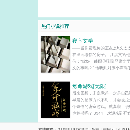
热门小说推荐
寝室文学
——当你发现你的室友是h文太
在里面塌你的房子。 江淇文给
信：“你好，能跟你聊聊严肃文学
文的事吗？” 他听到对床小声骂
声，声音不大，“又来个sb，这
KPI够了。” 对面回道：「您好
氪命游戏[无限]
恭听。」 江淇文：…… 他咬牙
后来回想，宋瓷觉得一定是自己
打字：“你不觉得严肃文学应该
早晨的起床方式不对，才会被拉
的，应该与h分开独立发展吗？”
个奇怪的密室游戏。就离谱，说
在床帘之下发出克制的鹅笑，“
也算书吗？ 3344：欢迎来到死
了知道吗，你是你妈从石头缝里
馆，我是图书管理员。我有一个
来的。” 对面回复：「听君一席
息，一个坏消息，你想先听哪一
读十年书。说的有理，受教了。
友情链接：
71阅读
|
81文学网
|
54读
|
读吧txt
|
小说88