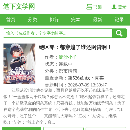
笔下文学网
书架
登录
首页
分类
排行
完本
最新
记录
绝区零：都穿越了谁还网贷啊！
作者：
流沙小羊
状态：连载中
分类：都市情感
最近更新：
第526章 线下真实
更新时间：2026-07-09 13:39:47
江羽从没想过他会穿越，而且穿越后还吃不起肉沫茄子盖
饭！“一盒盖饭两千块钱？你怎么不去抢！”吃不起饭就算了，还绑定
了一个超级吸金的词条系统！只要有钱，就能给万物赋予词条！为了
在这个充满空洞的陌生世界下活下去，他只能疯狂搞钱！可琳：“江
羽哥哥，吃了这个……真能帮助大家吗？”江羽：“别说话，继续
吃！”艾莲：“戴上这个，真...