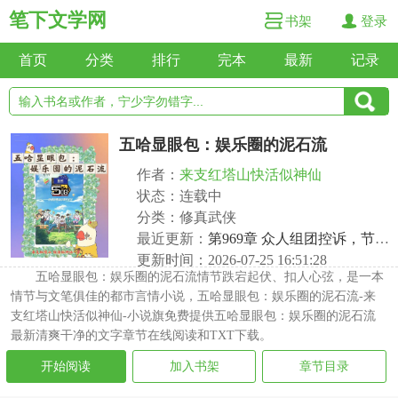
笔下文学网
书架
登录
首页
分类
排行
完本
最新
记录
五哈显眼包：娱乐圈的泥石流
作者：
来支红塔山快活似神仙
状态：连载中
分类：修真武侠
最近更新：
第969章 众人组团控诉，节目组差点变成恋综
更新时间：2026-07-25 16:51:28
五哈显眼包：娱乐圈的泥石流情节跌宕起伏、扣人心弦，是一本
情节与文笔俱佳的都市言情小说，五哈显眼包：娱乐圈的泥石流-来
支红塔山快活似神仙-小说旗免费提供五哈显眼包：娱乐圈的泥石流
最新清爽干净的文字章节在线阅读和TXT下载。
开始阅读
加入书架
章节目录