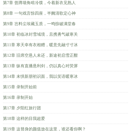
第7章 曾蹲墙角啃冷馍，今着新衣见熟人
第8章 一句戏言惊四座，半阙清歌定心神
第9章 岂料尘埃藏玉质，一鸣惊破满堂春
第10章 初临冰封雪域境，且携勇气破寒关
第11章 寒天幸有衣相赠，暖意先融寸寸冰
第12章 旧席空悬人未还，新途初启雪正酣
第13章 纵有直播悬利剑，仍以真心对荧屏
第14章 未惧新朋初识面，我以笑语暖寒冰
第15章 录制开始前
第16章 录制开始
第17章 夕阳红旅行团
第18章 这样的目我超爱
第19章 这替身的颜值放在这里，谁还看你啊？