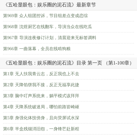
《五哈显眼包：娱乐圈的泥石流》最新章节
第969章 众人组团控诉，节目组差点变成恋综
第968章 沈煜厨艺在线翻车，导演当众在线吃瓜
第967章 导演连夜修订计划，清晨迎来无标签调料
第966章 一曲落幕，全员在线啃狗粮
《五哈显眼包：娱乐圈的泥石流》目录 第一页 （第1-100章）
第1章 无人扶我青云志，反正我也上不去
第2章 天降馅饼我不接，反正无福享此捷
第3章 脑中叮声系统来，躺平模式该拜拜
第4章 天降系统破迷局，哪怕前路皆崎岖
第5章 身强化体技傍身，且向荧屏试水深
第6章 半盒残烟消旧怨，一身锋芒赴新程