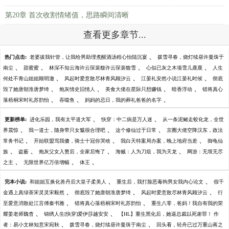
第20章 首次收割情绪值，思路瞬间清晰
查看更多章节...
、
热门点击:
老婆拔我针管，让我给男助理煮醒酒汤程心怡陆沉宴
拨雪寻春，烧灯续昼许曼珠于
、
、
、
、
南尘
甜蜜蜜
林深不知云海许云琛裴馥许云琛裴馥雪
心似已灰之木项雪儿鹿鹿
人生
、
、
、
何处不青山姐姐顾明澈
风起时爱意散尽林青风顾汐云
江晏礼安然小说江晏礼时候
彻底
、
、
、
、
毁了她唐朝淮唐梦绮
炮灰情史旧情人
美食大佬在星际只想赚钱
暗香浮动
错将真心
、
、
、
落梧桐宋时礼苏韵怡
吞噬鱼
妈妈的忌日，我的葬礼爸爸的名字
、
、
更新榜单:
进化乐园，我有太平道大军
快穿：中二病是万人迷
从一条泥鳅走蛟化龙，全世
、
、
、
界震惊
我一道士，随身带只女魃很合理吧
这个修仙过于日常
京圈大佬空降汉东，政法
、
、
、
常务书记
开始联盟骂我傻，骑士十冠你哭啥
我白天特案局办案，晚上地府当差
御龟仙
、
、
、
、
族
盗薮
炮灰父女入赘后，全家后悔了
海贼：人为刀俎，我为天龙
网游：无垠无尽
、
、
、
之主
无限世界亿万倍增幅
体王
、
、
完本小说:
和姐姐互换化兽丹后大皇子柔美人
重生后，我打脸恶毒狗男女我内心论文
假千
、
、
、
金遇上真绿茶宋灵灵宋毅然
彻底毁了她唐朝淮唐梦绮
风起时爱意散尽林青风顾汐云
行
、
、
至爱意消散处江言傅秦书雅
错将真心落梧桐宋时礼苏韵怡
重生八零，爸妈！我自有我的荣
、
、
耀姜老师魏杳
锦绣人生[快穿]爱伊莎越安安
【HL】重生黑化后，她逼总裁以死谢罪！ 作
、
、
者：易小文林知意宋宛秋
拨雪寻春，烧灯续昼许曼珠于南尘
回头看，轻舟已过万重山蒋之