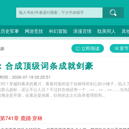
历史军事
网游竞技
科幻冒险
浪漫言情
耽美同人
其
立即阅读
章节
剑豪
：合成顶级词条成就剑豪
间：2026-07-19 02:25:51
芒吗？穿越到幕末的夏川，看着对面的这个自称绯村剑心的小矮子，陷入
那么超标，还让不让人活？不过好在他还有一个，+=，+=，+=……当
夷还是开国，佐幕还是倒幕，狂热的志士们高举着理想和...
741章 鹿踊·穿林