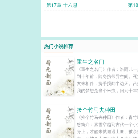
第17章 十六息
第1
热门小说推荐
重生之名门
《重生之名门》作者：洛雨儿一
到十年前，随身携带异空间。死
友来相伴，携手搅翻半边天。吕
我的梦想是当个米虫，回到十年
大的目标是让老爸老妈先富起来
为富一代，然后我自己就可以当
捡个竹马去种田
不事生产的富二代啦！温婷：我
《捡个竹马去种田》作者：青竹
有些人后悔来到世上，后悔招惹
悠简介：素雪穿越到古代一个小
该招惹的人。那些曾经瞧不起我
身上，才醒来就遭遇土匪、被亲
那些曾经践踏过我的尊严的，我