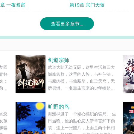
8章 一夜暴富
第19章 宗门天骄
查看更多章节...
剑道宗师
梦回
武道大陆无边无际，这里生活着四大
党好
巅峰族群，这里的人族，与神斗法，
姝：
与魔肉搏，与仙厮杀，血染天穹，无
前最
所畏惧。一名重生而来的少年崛起于
，成
无尽大山中，披荆斩棘，一步一步踏
一个
上绝巅。仅凭手中三尺剑，锋芒可指
旷野的鸟
会让
九重天！仅凭手中三尺剑，斩尽世间
哟悠
谢濮掉进了一个精心编织的骗局。 生
了不
一切敌！当今大世，唯剑独尊！......
女孩
日当晚，他的贴心恋人靳隼言卸下伪
的，
爹骗
装，递上一张照片，上面是两个长相
会让