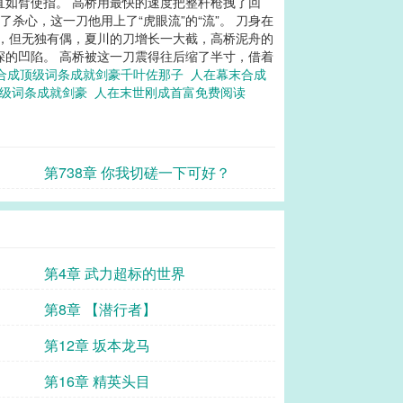
直如臂使指。 高桥用最快的速度把整杆枪拽了回
杀心，这一刀他用上了“虎眼流”的“流”。 刀身在
住，但无独有偶，夏川的刀增长一大截，高桥泥舟的
深的凹陷。 高桥被这一刀震得往后缩了半寸，借着
合成顶级词条成就剑豪千叶佐那子
人在幕末合成
顶级词条成就剑豪
人在末世刚成首富免费阅读
第738章 你我切磋一下可好？
第4章 武力超标的世界
第8章 【潜行者】
第12章 坂本龙马
第16章 精英头目