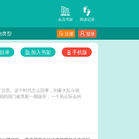
会员书架
阅读记录
他类型
注册
登录
目录
加入书架
手机版
了沉思。这个时代怎么回事，剑豪大乱斗就
岛国的国门被黑船一脚踹开，一个风云际会的