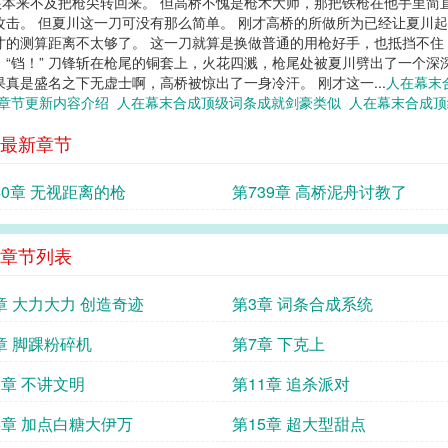
本来不及把枪尖转回来。 但高桥不愧是枪术大师，那把铁枪在他手里简
击。 但夏川这一刀可没有那么简单。 刚才高桥的所做所为已经让夏川起了
才的测算距离不太够了。 这一刀就算是换做普通的用枪好手，也抵挡不
 “铛！” 刀锋斩在枪尾的铜套上，火花四溅，枪尾处被夏川劈出了一个深
真是盛名之下无虚士啊，高桥被惊出了一身冷汗。 刚才这一...
人在幕末
新章节更新内容介绍
人在幕末合成顶级词条成就剑豪类似
人在幕末合成
最新章节
40章 无视距离的枪
第739章 高桥泥舟讨教了
章节列表
章 大力大力 创造奇迹
第3章 词条合成系统
章 脚踝粉碎机
第7章 下克上
0章 不讲文明
第11章 追杀派对
4章 加点白糖大伊万
第15章 超大型甜点