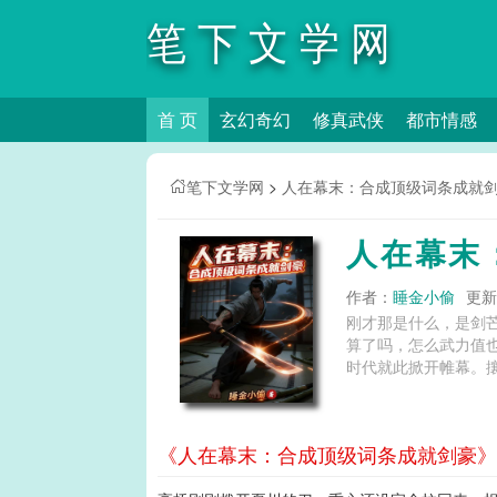
笔下文学网
首 页
玄幻奇幻
修真武侠
都市情感
笔下文学网
>
人在幕末：合成顶级词条成就
人在幕末
作者：
睡金小偷
更新时
刚才那是什么，是剑
算了吗，怎么武力值也
时代就此掀开帷幕。攘
《人在幕末：合成顶级词条成就剑豪》第