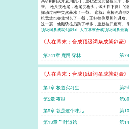
高桥刚刚拨开夏川的刀，重心还没完全拉回来，根
来。 枪头变枪尾，枪尾变枪头，试图挡下夏川的攻
挥动过程中突然暴涨了一截。 这就让高桥泥舟刚
枪竟然也突然增长了一截，正好挡住夏川的进攻。
这一震，他顺势往后跳了半步，重新拉开距离。 果
顶级词条成就剑豪txt
人在幕末合成顶级词条最
《人在幕末：合成顶级词条成就剑豪》
第741章 鹿踊·穿林
第7
《人在幕末：合成顶级词条成就剑豪》
第1章 极道实习生
第2
第5章 夜眼
第6
第9章 就是这个味儿
第1
第13章 千叶道馆
第1