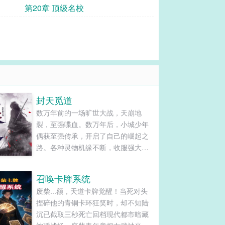
第20章 顶级名校
封天觅道
数万年前的一场旷世大战，天崩地
裂，至强喋血。数万年后，小城少年
偶获至强传承，开启了自己的崛起之
路。各种灵物机缘不断，收服强大圣
兽，拉拢天才，只为日后的巅峰之
战！......
召唤卡牌系统
废柴...额，天道卡牌觉醒！当死对头
捏碎他的青铜卡环狂笑时，却不知陆
沉已截取三秒死亡回档现代都市暗藏