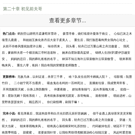
第二十章 初见前夫哥
查看更多章节...
、
、
热门点击:
鹤别空山踏明月孟谦荀宋雪诗
拨雪寻春，烧灯续昼许曼珠于南尘
心似已灰之木
、
、
、
项雪儿鹿鹿
和姐姐互换化兽丹后大皇子柔美人
重生后，我打脸恶毒狗男女我内心论文
、
、
、
从前不待春风慢祝如星许云毅
味你而来
回头看，轻舟已过万重山蒋之舟沈傲凝
我死
、
、
后，爹娘和夫君一个都没疯江寻时连道秋
她来自星际最高监狱
锦绣人生[快穿]爱伊莎越安
、
、
、
安
妈妈的忌日，我的葬礼爸爸的名字
林深不知云海许云琛裴馥许云琛裴馥雪
朝来寒雨
、
、
晚来风
重生八零，爸妈！我自有我的荣耀姜老师魏杳
、
、
更新榜单:
无敌凡体，以剑证道，杀穿三千界
啥？队友住在阿卡姆疯人院？
综影视：阮墨
、
、
、
、
竹归
二小姐宁死不当通房
吸血鬼在名柯的一百种死法
直播捡垃圾，我成警局常客
、
、
、
开局觉醒双天赋，分身上阵防翻车
仲夏夜吻
娇知青靠颠勺，反向养落魄大佬
掐指一
、
、
、
算：星际无嗣？我有系统！
高考前换亲被继兄团宠，亲哥悔疯
港夜情靡
萌娃进村，山
、
、
、
里野兽瑟瑟发抖
顾忘西川
你们刷怪啊，刷我干嘛！
、
完本小说:
看见弹幕后，我送狗皇帝和白月光归西元辰轩苏婉婉
假千金遇上真绿茶宋灵灵宋毅
、
、
、
然
妈妈的忌日，我的葬礼爸爸的名字
回头看，轻舟已过万重山蒋之舟沈傲凝
穿越：无
、
、
、
双大当家
朝来寒雨晚来风
错将真心落梧桐宋时礼苏韵怡
代码被掉包后，销冠不干了魏
、
、
、
南晨季明磊
甜蜜蜜
老婆拔我针管，让我给男助理煮醒酒汤程心怡陆沉宴
风起时爱意散