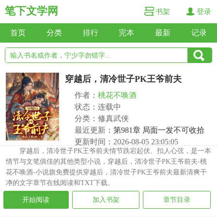
笔下文学网
书架
登录
首页
分类
排行
完本
最新
记录
穿越后，清冷世子PK王爷前夫
作者：
桃花不唤酒
状态：连载中
分类：修真武侠
最近更新：
第981章 局面一发不可收拾
更新时间：2026-08-05 23:05:05
穿越后，清冷世子PK王爷前夫情节跌宕起伏、扣人心弦，是一本
情节与文笔俱佳的其他类型小说，穿越后，清冷世子PK王爷前夫-桃
花不唤酒-小说旗免费提供穿越后，清冷世子PK王爷前夫最新清爽干
净的文字章节在线阅读和TXT下载。
开始阅读
加入书架
章节目录