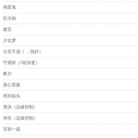
捣蛋鬼
狂犬病
建言
少女梦
出言不逊（ ，指奸）
守规矩（5收加更）
断片
推心置腹
死到临头
诱供（边缘控制）
本性（边缘控制）
百密一疏