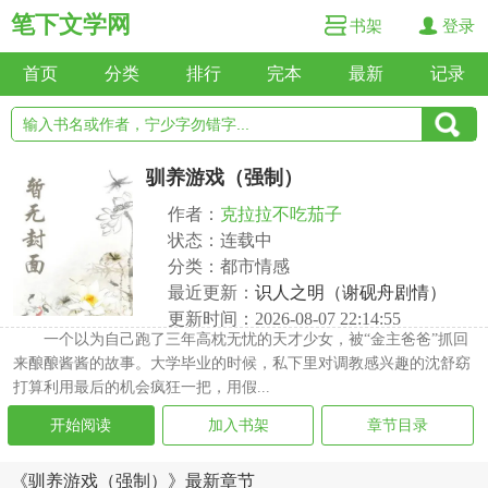
笔下文学网
书架
登录
首页
分类
排行
完本
最新
记录
驯养游戏（强制）
作者：
克拉拉不吃茄子
状态：连载中
分类：都市情感
最近更新：
识人之明（谢砚舟剧情）
更新时间：2026-08-07 22:14:55
一个以为自己跑了三年高枕无忧的天才少女，被“金主爸爸”抓回
来酿酿酱酱的故事。大学毕业的时候，私下里对调教感兴趣的沈舒窈
打算利用最后的机会疯狂一把，用假...
开始阅读
加入书架
章节目录
《驯养游戏（强制）》最新章节