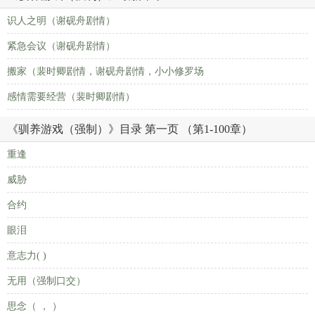
识人之明（谢砚舟剧情）
紧急会议（谢砚舟剧情）
搬家（裴时卿剧情，谢砚舟剧情，小小修罗场
感情需要经营（裴时卿剧情）
《驯养游戏（强制）》目录 第一页 （第1-100章）
重逢
威胁
合约
眼泪
意志力( )
无用（强制口交）
思念（ ， ）