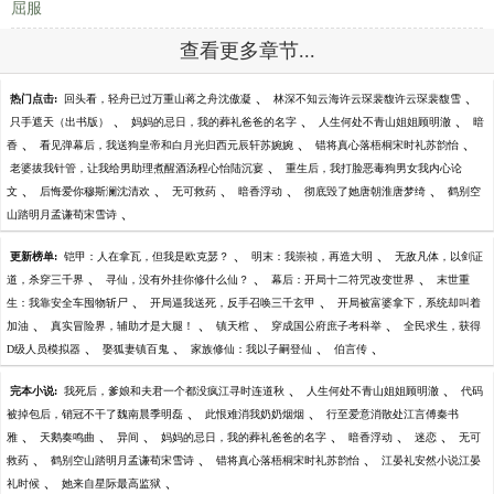
屈服
查看更多章节...
、
、
热门点击:
回头看，轻舟已过万重山蒋之舟沈傲凝
林深不知云海许云琛裴馥许云琛裴馥雪
、
、
、
只手遮天（出书版）
妈妈的忌日，我的葬礼爸爸的名字
人生何处不青山姐姐顾明澈
暗
、
、
、
香
看见弹幕后，我送狗皇帝和白月光归西元辰轩苏婉婉
错将真心落梧桐宋时礼苏韵怡
、
老婆拔我针管，让我给男助理煮醒酒汤程心怡陆沉宴
重生后，我打脸恶毒狗男女我内心论
、
、
、
、
、
文
后悔爱你穆斯澜沈清欢
无可救药
暗香浮动
彻底毁了她唐朝淮唐梦绮
鹤别空
、
山踏明月孟谦荀宋雪诗
、
、
更新榜单:
铠甲：人在拿瓦，但我是欧克瑟？
明末：我崇祯，再造大明
无敌凡体，以剑证
、
、
、
道，杀穿三千界
寻仙，没有外挂你修什么仙？
幕后：开局十二符咒改变世界
末世重
、
、
生：我靠安全车囤物斩尸
开局逼我送死，反手召唤三千玄甲
开局被富婆拿下，系统却叫着
、
、
、
、
加油
真实冒险界，辅助才是大腿！
镇天棺
穿成国公府庶子考科举
全民求生，获得
、
、
、
、
D级人员模拟器
娶狐妻镇百鬼
家族修仙：我以子嗣登仙
伯言传
、
、
完本小说:
我死后，爹娘和夫君一个都没疯江寻时连道秋
人生何处不青山姐姐顾明澈
代码
、
、
被掉包后，销冠不干了魏南晨季明磊
此恨难消我奶奶烟烟
行至爱意消散处江言傅秦书
、
、
、
、
、
、
雅
天鹅奏鸣曲
异间
妈妈的忌日，我的葬礼爸爸的名字
暗香浮动
迷恋
无可
、
、
、
救药
鹤别空山踏明月孟谦荀宋雪诗
错将真心落梧桐宋时礼苏韵怡
江晏礼安然小说江晏
、
、
礼时候
她来自星际最高监狱