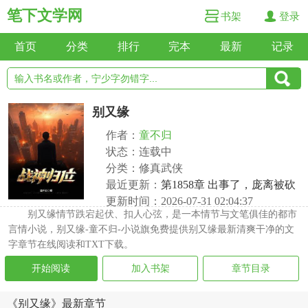
笔下文学网
书架
登录
首页
分类
排行
完本
最新
记录
别又缘
作者：
童不归
状态：连载中
分类：修真武侠
最近更新：
第1858章 出事了，庞离被砍
更新时间：2026-07-31 02:04:37
别又缘情节跌宕起伏、扣人心弦，是一本情节与文笔俱佳的都市
言情小说，别又缘-童不归-小说旗免费提供别又缘最新清爽干净的文
字章节在线阅读和TXT下载。
开始阅读
加入书架
章节目录
《别又缘》最新章节