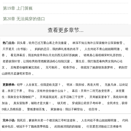
第19章 上门算账
第20章 无法揭穿的借口
查看更多章节...
、
、
热门点击:
回头看，轻舟已过万重山蒋之舟沈傲凝
林深不知云海许云琛裴馥许云琛裴馥雪
、
、
、
只手遮天（出书版）
妈妈的忌日，我的葬礼爸爸的名字
人生何处不青山姐姐顾明澈
暗
、
、
、
香
看见弹幕后，我送狗皇帝和白月光归西元辰轩苏婉婉
错将真心落梧桐宋时礼苏韵怡
、
老婆拔我针管，让我给男助理煮醒酒汤程心怡陆沉宴
重生后，我打脸恶毒狗男女我内心论
、
、
、
、
、
文
后悔爱你穆斯澜沈清欢
无可救药
暗香浮动
彻底毁了她唐朝淮唐梦绮
鹤别空
、
山踏明月孟谦荀宋雪诗
、
、
更新榜单:
铠甲：人在拿瓦，但我是欧克瑟？
明末：我崇祯，再造大明
无敌凡体，以剑证
、
、
、
道，杀穿三千界
寻仙，没有外挂你修什么仙？
幕后：开局十二符咒改变世界
末世重
、
、
生：我靠安全车囤物斩尸
开局逼我送死，反手召唤三千玄甲
开局被富婆拿下，系统却叫着
、
、
、
、
加油
真实冒险界，辅助才是大腿！
镇天棺
穿成国公府庶子考科举
全民求生，获得
、
、
、
、
D级人员模拟器
娶狐妻镇百鬼
家族修仙：我以子嗣登仙
伯言传
、
、
完本小说:
我死后，爹娘和夫君一个都没疯江寻时连道秋
人生何处不青山姐姐顾明澈
代码
、
、
被掉包后，销冠不干了魏南晨季明磊
此恨难消我奶奶烟烟
行至爱意消散处江言傅秦书