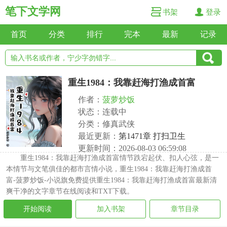
笔下文学网
书架
登录
首页
分类
排行
完本
最新
记录
重生1984：我靠赶海打渔成首富
作者：
菠萝炒饭
状态：连载中
分类：修真武侠
最近更新：
第1471章 打扫卫生
更新时间：2026-08-03 06:59:08
重生1984：我靠赶海打渔成首富情节跌宕起伏、扣人心弦，是一
本情节与文笔俱佳的都市言情小说，重生1984：我靠赶海打渔成首
富-菠萝炒饭-小说旗免费提供重生1984：我靠赶海打渔成首富最新清
爽干净的文字章节在线阅读和TXT下载。
开始阅读
加入书架
章节目录