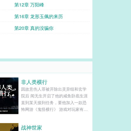
第12章 万阳峰
第16章 龙形玉佩的来历
第20章 真的没骗你
非人类横行
因故意伤人罪被开除出灵异组和玄学
院后 闻无生开启了他的咸鱼卧底生涯
直到某天接到任务，要他加入一款恐
怖网游《鬼怪横行》 游戏对玩家有要
求：必须有繁衍后代的能力 …… 游戏
《鬼怪横行》里设有道具排行榜 男女
战神世家
玩家可以按照游戏名次获得对应榜单