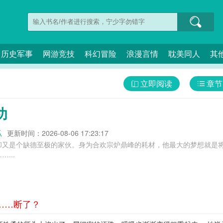
历史军事
网游竞技
科幻冒险
浪漫言情
耽美同人
其
立即阅读
章节
功
瓜
更新时间：2026-08-06 17:23:17
却又是个缺德至极的家伙。身为合欢宗炉鼎峰的耗材，他最大的梦想就是
...
断……断了？