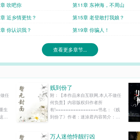
0章 吹吧你
第11章 东神海，不周山
4章 近乡情更怯？
第15章 老登敢打我娘？
8章 你认识我？
第19章 你骗人！
查看更多章节...
贱到份了
不做任
附：【本作品来自互联网,本人不做任
何负责】内容版权归作者所
：重生
有!=================书名：《贱
这个
到份了》作者：迷涂君内容简介：又
女回
名《二皮脸女四号用尽手段成功挤下
知，
女一女二女三的励志型上位记》于薇
万人迷他恃靓行凶
坏，
是在一次朋友的朋友的婚礼上，偶然