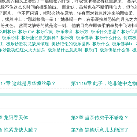
顾铁柔的额头上渗出了一层细密的汗珠，呼吸也渐渐变得粗重起来。 她
经不住这么长时间的极限输出。 而龙缺，虽然也在不断消耗仙力，但他
了脚步。 他不再闪避，就那么站在原地，转身面对着急速冲来的顾铁柔。
，猛然冲上：“那就接我一拳！” 她暴喝一声，右拳裹挟着恐怖的月光之力
变色。 然而龙缺等的就是这一刻。 他的目光在顾铁柔的拳势中飞速扫过
么叫极乐
极乐 mv
极乐宝间
极乐来音
极乐方
极乐什么意思?
极乐宝
妙
极乐经脉
极乐捷径原文解释?
极乐枋
极乐佛学
极乐什么什么
何谓
乐工
极乐妙欲功龙缺凤倾瑶
美妙绝伦的极乐世界
极乐什么
极乐佛学txt
乐妙欲功红红火火大甜瓜
极乐是什么意思啊
极乐门
极乐佛是什么佛
极
117章 这就是月华缠丝拳？
第1116章 此子，绝非池中之
章 龙阳吞天体
第3章 当亲传弟子不够格？
章 抱紧龙缺大腿？
第7章 缺德玩意儿太能演了