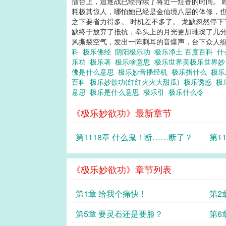
擂台上，追逐战已经持续了将近一炷香的时间。 
耗极其惊人，哪怕她已经是金仙境八层的体修，也
之下要省力得多。 时机差不多了。 龙缺忽然停下
缺终于放弃了抵抗，拳头上的月光更加璀璨了几分
风撕裂空气，发出一阵刺耳的音爆声，台下众人纷纷
科
极乐佛经
阴阳极乐功
极乐净土 百度百科
什
乐功
极乐著
极乐啥意思
极乐世界美极乐世界
佛是什么意思
极乐妙音播经机
极乐指什么
极
百科
极乐妙欲功(红红火火大甜瓜)
极乐诱惑
极
意思
极乐是什么意思
极乐引
极乐什么令
《极乐妙欲功》最新章节
第1118章 什么鬼！断……断了？
第1
《极乐妙欲功》章节列表
第1章 给我个痛快！
第2
第5章 要灵石还是要脸？
第6