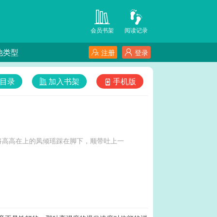
会员书架
阅读记录
他类型
注册
登录
目录
加入书架
手机版
将高高在上的凤倾瑶踩在脚下，顺带吐上一