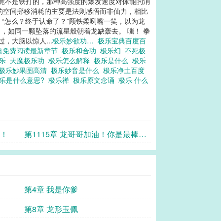
毕竟不是铁打的，那种高强度的爆发速度对体能的消
的空间挪移消耗的主要是法则感悟而非仙力，相比
 “怎么？终于认命了？”顾铁柔咧嘴一笑，以为龙
，如同一颗坠落的流星般朝着龙缺轰去。 嗤！ 拳
，大脑以惊人...
极乐妙欲功…
极乐宝典百度百
典免费阅读最新章节
极乐和合功
极乐幻
不死极
极乐
天魔极乐功
极乐怎么解释
极乐是什么
极乐
极乐妙果图高清
极乐妙音是什么
极乐净土百度
乐是什么意思?
极乐禅
极乐原文念诵
极乐 什么
物！
第1115章 龙哥哥加油！你是最棒
的！
第4章 我是你爹
第8章 龙形玉佩