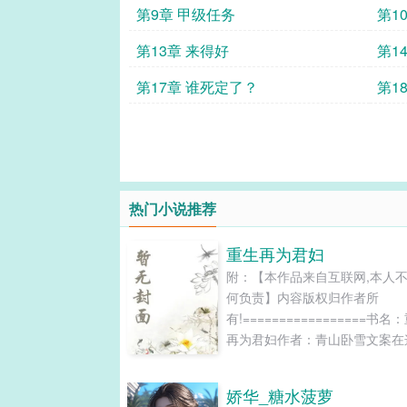
第9章 甲级任务
第1
第13章 来得好
第1
第17章 谁死定了？
第1
热门小说推荐
重生再为君妇
附：【本作品来自互联网,本人
何负责】内容版权归作者所
有!=================书名
再为君妇作者：青山卧雪文案在
商人最贱的大齐朝，娶个公府嫡
来当老婆，这生意稳赚不赔。谁
娇华_糖水菠萝
这个贵女老婆心有所属，闺誉败