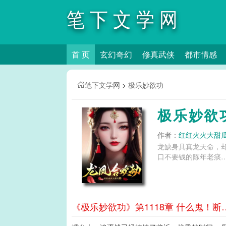
笔下文学网
首 页
玄幻奇幻
修真武侠
都市情感
笔下文学网
>
极乐妙欲功
极乐妙欲
作者：
红红火火大甜
龙缺身具真龙天命，
口不要钱的陈年老痰……
《极乐妙欲功》第1118章 什么鬼！