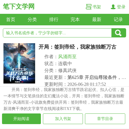
笔下文学网
书架
登录
首页
分类
排行
完本
最新
记录
开局：签到帝经，我家族独断万古
作者：
风涌而至
状态：连载中
分类：修真武侠
最近更新：
第625章 开启仙尊陵条件，百把仙钥
更新时间：2026-06-28 01:17:52
开局：签到帝经，我家族独断万古情节跌宕起伏、扣人心弦，是
一本情节与文笔俱佳的玄幻魔法小说，开局：签到帝经，我家族独断
万古-风涌而至-小说旗免费提供开局：签到帝经，我家族独断万古最
新清爽干净的文字章节在线阅读和TXT下载。
开始阅读
加入书架
章节目录