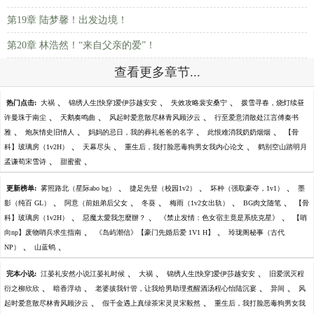
第19章 陆梦馨！出发边境！
第20章 林浩然！“来自父亲的爱”！
查看更多章节...
、
、
、
热门点击:
大祸
锦绣人生[快穿]爱伊莎越安安
失效攻略裴安桑宁
拨雪寻春，烧灯续昼
、
、
、
许曼珠于南尘
天鹅奏鸣曲
风起时爱意散尽林青风顾汐云
行至爱意消散处江言傅秦书
、
、
、
、
雅
炮灰情史旧情人
妈妈的忌日，我的葬礼爸爸的名字
此恨难消我奶奶烟烟
【骨
、
、
、
科】玻璃房（1v2H）
天幕尽头
重生后，我打脸恶毒狗男女我内心论文
鹤别空山踏明月
、
、
孟谦荀宋雪诗
甜蜜蜜
、
、
、
更新榜单:
雾照路北（星际abo bg）
捷足先登（校园1v2）
坏种（强取豪夺，1v1）
墨
、
、
、
、
、
影（纯百 GL）
阿意（前姐弟后父女
冬葵
梅雨（1v2女出轨）
BG肉文随笔
【骨
、
、
、
科】玻璃房（1v2H）
惡魔太愛我怎麼辦？
《禁止发情：色女宿主竟是系统克星》
【哨
、
、
向np】废物哨兵求生指南
《岛屿潮信》【豪门先婚后爱 1V1 H】
玲珑阁秘事（古代
、
、
NP）
山蓝鸲
、
、
、
完本小说:
江晏礼安然小说江晏礼时候
大祸
锦绣人生[快穿]爱伊莎越安安
旧爱泯灭程
、
、
、
、
衍之柳欣欣
暗香浮动
老婆拔我针管，让我给男助理煮醒酒汤程心怡陆沉宴
异间
风
、
、
起时爱意散尽林青风顾汐云
假千金遇上真绿茶宋灵灵宋毅然
重生后，我打脸恶毒狗男女我