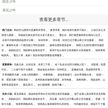
陌生少年
再见少年
查看更多章节...
、
、
热门点击:
鹤别空山踏明月孟谦荀宋雪诗
拨雪寻春，烧灯续昼许曼珠于南尘
心似已灰之木
、
、
、
项雪儿鹿鹿
和姐姐互换化兽丹后大皇子柔美人
重生后，我打脸恶毒狗男女我内心论文
、
、
、
从前不待春风慢祝如星许云毅
味你而来
回头看，轻舟已过万重山蒋之舟沈傲凝
我死
、
、
后，爹娘和夫君一个都没疯江寻时连道秋
她来自星际最高监狱
锦绣人生[快穿]爱伊莎越安
、
、
、
安
妈妈的忌日，我的葬礼爸爸的名字
林深不知云海许云琛裴馥许云琛裴馥雪
朝来寒雨
、
、
晚来风
重生八零，爸妈！我自有我的荣耀姜老师魏杳
、
、
更新榜单:
无敌凡体，以剑证道，杀穿三千界
啥？队友住在阿卡姆疯人院？
综影视：阮墨
、
、
、
、
竹归
二小姐宁死不当通房
吸血鬼在名柯的一百种死法
直播捡垃圾，我成警局常客
、
、
、
开局觉醒双天赋，分身上阵防翻车
仲夏夜吻
娇知青靠颠勺，反向养落魄大佬
掐指一
、
、
、
算：星际无嗣？我有系统！
高考前换亲被继兄团宠，亲哥悔疯
港夜情靡
萌娃进村，山
、
、
、
里野兽瑟瑟发抖
顾忘西川
你们刷怪啊，刷我干嘛！
、
完本小说:
看见弹幕后，我送狗皇帝和白月光归西元辰轩苏婉婉
假千金遇上真绿茶宋灵灵宋毅
、
、
、
然
妈妈的忌日，我的葬礼爸爸的名字
回头看，轻舟已过万重山蒋之舟沈傲凝
穿越：无
、
、
、
双大当家
朝来寒雨晚来风
错将真心落梧桐宋时礼苏韵怡
代码被掉包后，销冠不干了魏