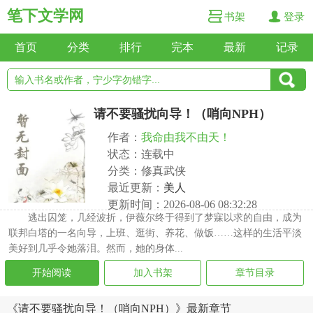
笔下文学网
书架
登录
首页
分类
排行
完本
最新
记录
请不要骚扰向导！（哨向NPH）
作者：
我命由我不由天！
状态：连载中
分类：修真武侠
最近更新：
美人
更新时间：2026-08-06 08:32:28
逃出囚笼，几经波折，伊薇尔终于得到了梦寐以求的自由，成为
联邦白塔的一名向导，上班、逛街、养花、做饭……这样的生活平淡
美好到几乎令她落泪。然而，她的身体...
开始阅读
加入书架
章节目录
《请不要骚扰向导！（哨向NPH）》最新章节