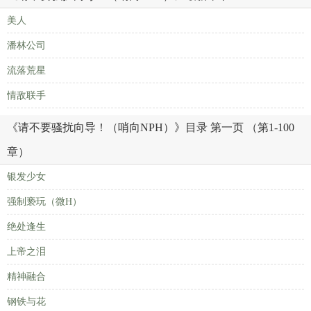
美人
潘林公司
流落荒星
情敌联手
《请不要骚扰向导！（哨向NPH）》目录 第一页 （第1-100
章）
银发少女
强制亵玩（微H）
绝处逢生
上帝之泪
精神融合
钢铁与花