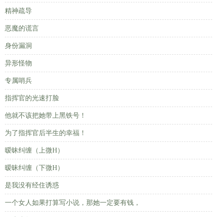
精神疏导
恶魔的谎言
身份漏洞
异形怪物
专属哨兵
指挥官的光速打脸
他就不该把她带上黑铁号！
为了指挥官后半生的幸福！
暧昧纠缠（上微H）
暧昧纠缠（下微H）
是我没有经住诱惑
一个女人如果打算写小说，那她一定要有钱，