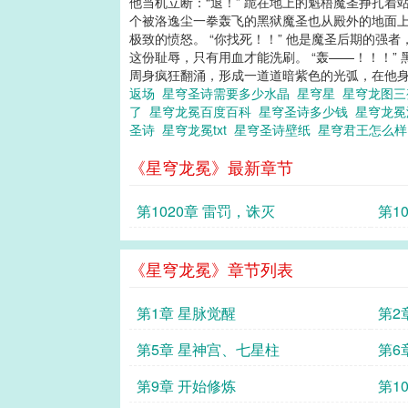
他当机立断：“退！” 跪在地上的魁梧魔圣挣扎
个被洛逸尘一拳轰飞的黑狱魔圣也从殿外的地面上
极致的愤怒。 “你找死！！” 他是魔圣后期的
这份耻辱，只有用血才能洗刷。 “轰——！！！
周身疯狂翻涌，形成一道道暗紫色的光弧，在他身周
返场
星穹圣诗需要多少水晶
星穹星
星穹龙图
了
星穹龙冕百度百科
星穹圣诗多少钱
星穹龙
圣诗
星穹龙冕txt
星穹圣诗壁纸
星穹君王怎么
《星穹龙冕》最新章节
第1020章 雷罚，诛灭
第1
《星穹龙冕》章节列表
第1章 星脉觉醒
第2
第5章 星神宫、七星柱
第6
第9章 开始修炼
第1