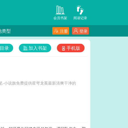
会员书架
阅读记录
他类型
注册
登录
目录
加入书架
手机版
笔-小说旗免费提供星穹龙冕最新清爽干净的