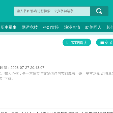
历史军事
网游竞技
科幻冒险
浪漫言情
耽美同人
其
立即阅读
章节
间：2026-07-27 20:43:07
伏、扣人心弦，是一本情节与文笔俱佳的玄幻魔法小说，星穹龙冕-幻域逸
XT下载。