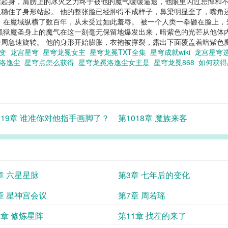
着站起身，肩膀上的冰火之力终于被他的魔气缓缓逼退，他眼里闪过忌惮和
稳住了身形站起。 他的整张脸已经肿得不成样子，鼻梁明显歪了，嘴角
强者，在魔域纵横了数百年，从未受过如此羞辱。 被一个人类一拳砸在脸上
” 黑狱魔圣身上的魔气在这一刻毫无保留地爆发出来，暗紫色的光芒从他体
急速旋转。 他的身形开始膨胀，衣袍被撑裂，露出下面覆盖着暗紫色魔纹的
三变
龙宫星穹
星穹龙冕女主
星穹龙冕TXT全集
星穹成就wiki
龙宫星穹
冕洛逸尘
星穹点怎么获得
星穹龙冕洛逸尘女主是
星穹龙冕868
如何获
样
019章 谁准你对他指手画脚了？
第1018章 魔族来客
章 六星星脉
第3章 七年后的变化
章 星神宫会议
第7章 周若瑶
0章 修炼星阵
第11章 找茬的来了