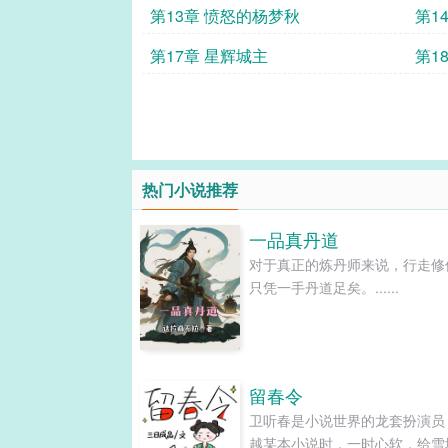
第13章 愤怒的杨梦秋
第1
第17章 星辉城主
第1
热门小说推荐
一品真丹道
对于真正的炼丹师来说，行走修
只凭一手丹道足矣。......
留春令
卫听春是小说世界的龙套扮演员
越某本小说时，一时心软，给雪