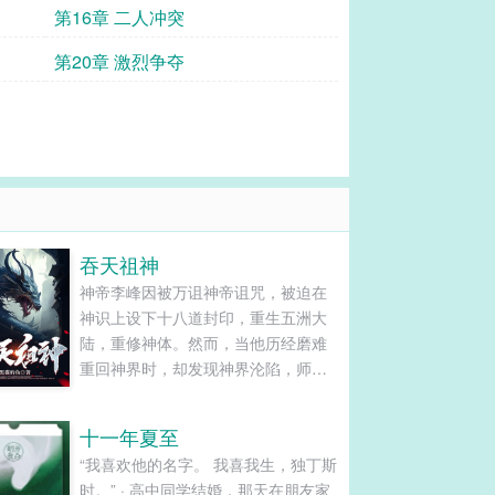
第16章 二人冲突
第20章 激烈争夺
吞天祖神
神帝李峰因被万诅神帝诅咒，被迫在
神识上设下十八道封印，重生五洲大
陆，重修神体。然而，当他历经磨难
重回神界时，却发现神界沦陷，师尊
被捕，万诅神帝为了成为世间最强
者，不惜毁灭神界。而李峰却成为了
十一年夏至
万诅神帝无敌路上的最大变数，为了
“我喜欢他的名字。 我喜我生，独丁斯
复仇，李峰毅然走上祖神之路……......
时。” · 高中同学结婚，那天在朋友家