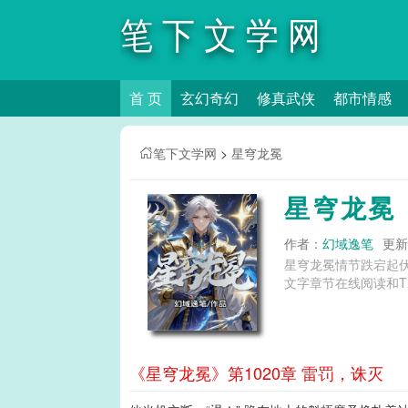
笔下文学网
首 页
玄幻奇幻
修真武侠
都市情感
笔下文学网
>
星穹龙冕
星穹龙冕
作者：
幻域逸笔
更新时
星穹龙冕情节跌宕起
文字章节在线阅读和T
《星穹龙冕》第1020章 雷罚，诛灭