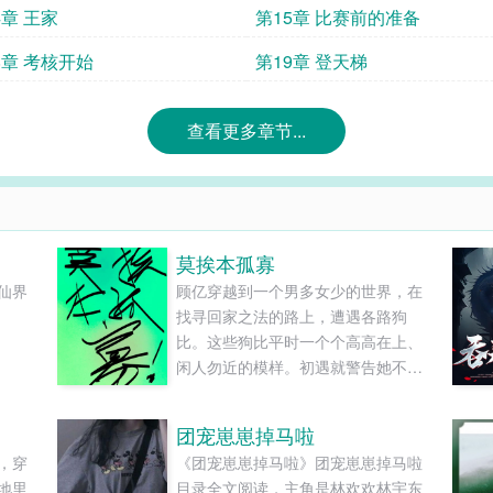
4章 王家
第15章 比赛前的准备
8章 考核开始
第19章 登天梯
查看更多章节...
莫挨本孤寡
仙界
顾亿穿越到一个男多女少的世界，在
找寻回家之法的路上，遭遇各路狗
比。这些狗比平时一个个高高在上、
闲人勿近的模样。初遇就警告她不要
肖想自己这块天鹅肉。顾亿：……孤
寡、孤寡。非爽文，介意绕道！大量
团宠崽崽掉马啦
美男（兽）出没/雄竞修罗场/万人迷/
，穿
《团宠崽崽掉马啦》团宠崽崽掉马啦
哥哥弟弟叔叔/姐姐妹妹贴贴......
地里
目录全文阅读，主角是林欢欢林宇东