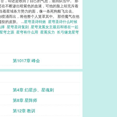
不甘，却还是收回了自己的气息，退回队伍中。 那
还在不断渗出暗紫色的血液，可他的脸上却充斥着
，当着星域各方势力的面，像一条死狗般飞出去。
内喷涌而出，将他整个人笼罩其中。 那些魔气在他
皮肤。 ...
星穹圣诗特效
星穹圣诗什么时候
选择
星穹圣诗复刻
星穹龙冕女主最后和谁在一起
得星穹之源
星穹有什么用
星冕实力
长弓燧龙星穹
第1017章 峰会
第4章 幻星步、星魂刺
第8章 星阵师
第12章 教训