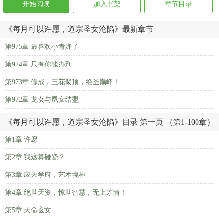
开始阅读
加入书架
章节目录
《每月可以许愿，道宗圣女沦陷》最新章节
第975章 最喜欢小青婵了
第974章 只有你能办到
第973章 修成，三花聚顶，绝圣巅峰！
第972章 龙女与凰女结盟
《每月可以许愿，道宗圣女沦陷》目录 第一页 （第1-100章）
第1章 许愿
第2章 我这算碰瓷？
第3章 应天学府，艺术境界
第4章 绝世天资，惊世智慧，无上才情！
第5章 天命玄女