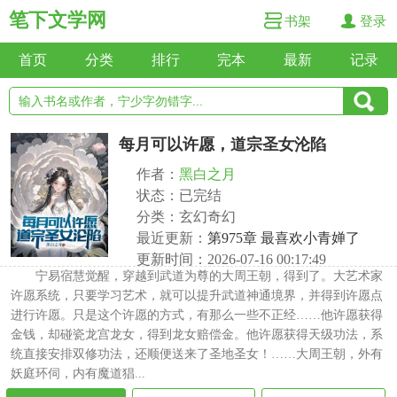
笔下文学网
书架
登录
首页
分类
排行
完本
最新
记录
每月可以许愿，道宗圣女沦陷
作者：
黑白之月
状态：已完结
分类：玄幻奇幻
最近更新：
第975章 最喜欢小青婵了
更新时间：2026-07-16 00:17:49
宁易宿慧觉醒，穿越到武道为尊的大周王朝，得到了。大艺术家
许愿系统，只要学习艺术，就可以提升武道神通境界，并得到许愿点
进行许愿。只是这个许愿的方式，有那么一些不正经……他许愿获得
金钱，却碰瓷龙宫龙女，得到龙女赔偿金。他许愿获得天级功法，系
统直接安排双修功法，还顺便送来了圣地圣女！……大周王朝，外有
妖庭环伺，内有魔道猖...