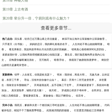
第18章 神秘人物
第19章 上古奇酒
第20章 辈分升一倍，宁易到底有什么魅力？
查看更多章节...
、
、
热门点击:
回头看，轻舟已过万重山蒋之舟沈傲凝
林深不知云海许云琛裴馥许云琛裴馥雪
、
、
、
只手遮天（出书版）
妈妈的忌日，我的葬礼爸爸的名字
人生何处不青山姐姐顾明澈
暗
、
、
、
香
看见弹幕后，我送狗皇帝和白月光归西元辰轩苏婉婉
错将真心落梧桐宋时礼苏韵怡
、
老婆拔我针管，让我给男助理煮醒酒汤程心怡陆沉宴
重生后，我打脸恶毒狗男女我内心论
、
、
、
、
、
文
后悔爱你穆斯澜沈清欢
无可救药
暗香浮动
彻底毁了她唐朝淮唐梦绮
鹤别空
、
山踏明月孟谦荀宋雪诗
、
、
更新榜单:
铠甲：人在拿瓦，但我是欧克瑟？
明末：我崇祯，再造大明
无敌凡体，以剑证
、
、
、
道，杀穿三千界
寻仙，没有外挂你修什么仙？
幕后：开局十二符咒改变世界
末世重
、
、
生：我靠安全车囤物斩尸
开局逼我送死，反手召唤三千玄甲
开局被富婆拿下，系统却叫着
、
、
、
、
加油
真实冒险界，辅助才是大腿！
镇天棺
穿成国公府庶子考科举
全民求生，获得
、
、
、
、
D级人员模拟器
娶狐妻镇百鬼
家族修仙：我以子嗣登仙
伯言传
、
、
完本小说:
我死后，爹娘和夫君一个都没疯江寻时连道秋
人生何处不青山姐姐顾明澈
代码
、
、
被掉包后，销冠不干了魏南晨季明磊
此恨难消我奶奶烟烟
行至爱意消散处江言傅秦书