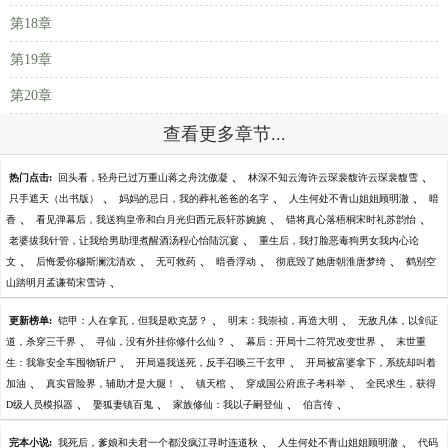
第18章
第19章
第20章
查看更多章节...
、
、
热门点击:
回头看，轻舟已过万重山蒋之舟沈傲凝
林深不知云海许云琛裴馥许云琛裴馥雪
、
、
、
只手遮天（出书版）
妈妈的忌日，我的葬礼爸爸的名字
人生何处不青山姐姐顾明澈
暗
、
、
、
香
看见弹幕后，我送狗皇帝和白月光归西元辰轩苏婉婉
错将真心落梧桐宋时礼苏韵怡
、
老婆拔我针管，让我给男助理煮醒酒汤程心怡陆沉宴
重生后，我打脸恶毒狗男女我内心论
、
、
、
、
、
文
后悔爱你穆斯澜沈清欢
无可救药
暗香浮动
彻底毁了她唐朝淮唐梦绮
鹤别空
、
山踏明月孟谦荀宋雪诗
、
、
更新榜单:
铠甲：人在拿瓦，但我是欧克瑟？
明末：我崇祯，再造大明
无敌凡体，以剑证
、
、
、
道，杀穿三千界
寻仙，没有外挂你修什么仙？
幕后：开局十二符咒改变世界
末世重
、
、
生：我靠安全车囤物斩尸
开局逼我送死，反手召唤三千玄甲
开局被富婆拿下，系统却叫着
、
、
、
、
加油
真实冒险界，辅助才是大腿！
镇天棺
穿成国公府庶子考科举
全民求生，获得
、
、
、
、
D级人员模拟器
娶狐妻镇百鬼
家族修仙：我以子嗣登仙
伯言传
、
、
完本小说:
我死后，爹娘和夫君一个都没疯江寻时连道秋
人生何处不青山姐姐顾明澈
代码