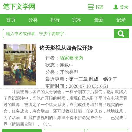
笔下文学网
书架
登录
首页
分类
排行
完本
最新
记录
诸天影视从四合院开始
作者：
洒家要吃肉
状态：连载中
分类：其他类型
最近更新：
第十三章 乱成一锅粥了
更新时间：2026-07-10 03:16:51
叶晨被自己客户的大哥误会，一棒子削在了后脑勺，然后就陷入
了意识混沌中，当他睁开眼的时候，发现自己来到了平时在电视里看
过的世界，被绑定了一个诸天系统，靠完成任务增加自己现实的寿
命，任务成功，寿命增加，还可以收获技能，任务失败，就地抹杀，
为了活着，叶晨在影视剧的世界里不得不拼命完成任务……已完成世
界《情满四合院》，《少...