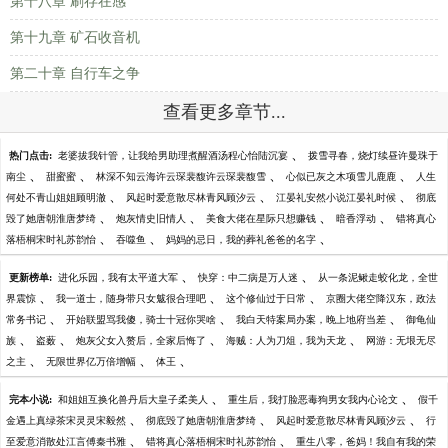
第十八章 刷存在感
第十九章 矿石收音机
第二十章 自行车之争
查看更多章节...
、
热门点击:
老婆拔我针管，让我给男助理煮醒酒汤程心怡陆沉宴
拨雪寻春，烧灯续昼许曼珠于
、
、
、
、
南尘
甜蜜蜜
林深不知云海许云琛裴馥许云琛裴馥雪
心似已灰之木项雪儿鹿鹿
人生
、
、
、
何处不青山姐姐顾明澈
风起时爱意散尽林青风顾汐云
江晏礼安然小说江晏礼时候
彻底
、
、
、
、
毁了她唐朝淮唐梦绮
炮灰情史旧情人
美食大佬在星际只想赚钱
暗香浮动
错将真心
、
、
、
落梧桐宋时礼苏韵怡
吞噬鱼
妈妈的忌日，我的葬礼爸爸的名字
、
、
更新榜单:
进化乐园，我有太平道大军
快穿：中二病是万人迷
从一条泥鳅走蛟化龙，全世
、
、
、
界震惊
我一道士，随身带只女魃很合理吧
这个修仙过于日常
京圈大佬空降汉东，政法
、
、
、
常务书记
开始联盟骂我傻，骑士十冠你哭啥
我白天特案局办案，晚上地府当差
御龟仙
、
、
、
、
族
盗薮
炮灰父女入赘后，全家后悔了
海贼：人为刀俎，我为天龙
网游：无垠无尽
、
、
、
之主
无限世界亿万倍增幅
体王
、
、
完本小说:
和姐姐互换化兽丹后大皇子柔美人
重生后，我打脸恶毒狗男女我内心论文
假千
、
、
、
金遇上真绿茶宋灵灵宋毅然
彻底毁了她唐朝淮唐梦绮
风起时爱意散尽林青风顾汐云
行
、
、
至爱意消散处江言傅秦书雅
错将真心落梧桐宋时礼苏韵怡
重生八零，爸妈！我自有我的荣