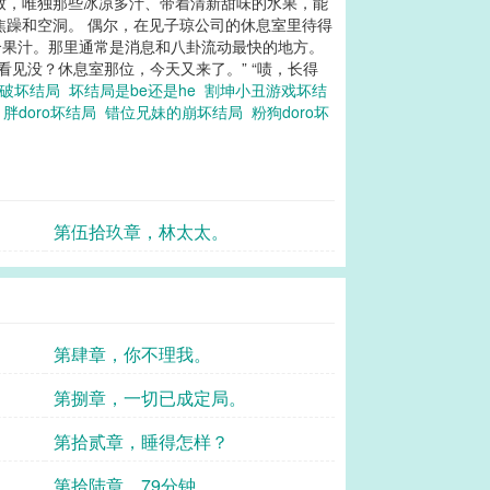
致，唯独那些冰凉多汁、带着清新甜味的水果，能
焦躁和空洞。 偶尔，在见子琼公司的休息室里待得
合果汁。那里通常是消息和八卦流动最快的地方。
见没？休息室那位，今天又来了。” “啧，长得
被破坏结局
坏结局是be还是he
割坤小丑游戏坏结
说
胖doro坏结局
错位兄妹的崩坏结局
粉狗doro坏
第伍拾玖章，林太太。
第肆章，你不理我。
。
第捌章，一切已成定局。
第拾贰章，睡得怎样？
第拾陆章，79分钟。