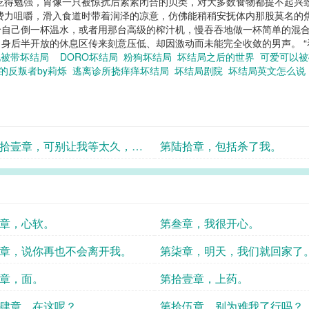
吃得勉强，胃像一只被惊扰后紧紧闭合的贝类，对大多数食物都提不起兴
费力咀嚼，滑入食道时带着润泽的凉意，仿佛能稍稍安抚体内那股莫名的
给自己倒一杯温水，或者用那台高级的榨汁机，慢吞吞地做一杯简单的混
身后半开放的休息区传来刻意压低、却因激动而未能完全收敛的男声。 “看
她被带坏结局
DORO坏结局
粉狗坏结局
坏结局之后的世界
可爱可以
的反叛者by莉烁
逃离诊所挠痒痒坏结局
坏结局剧院
坏结局英文怎么
版
拾壹章，可别让我等太久，好
第陆拾章，包括杀了我。
章，心软。
第叁章，我很开心。
章，说你再也不会离开我。
第柒章，明天，我们就回家了
章，面。
第拾壹章，上药。
肆章，在这呢？
第拾伍章，别为难我了行吗？