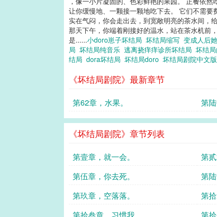
，像一小片凝固的、色彩鲜艳的果园。 正餐依然
让你缓慢地、一颗接一颗地吃下去。 它们不需要
实在气闷，你会走出去，到宽敞明亮的茶水间，
那天下午，你端着刚接好的温水，站在茶水机前，
是......
小doro崽子坏结局
坏结局缩写
变成人后
局
坏结局纯音乐
逃离挠痒痒诊所坏结局
坏结局
结局
dora坏结局
坏结局doro
坏结局剧院中文
《坏结局剧院》最新章节
第62章，水果。
第陆
吗？
《坏结局剧院》章节列表
第壹章，就一会。
第贰
第伍章，你去死。
第陆
第玖章，空落落。
第拾
第拾叁章，习惯我。
第拾