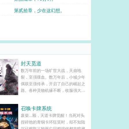
第贰拾章，少在这幻想。
封天觅道
数万年前的一场旷世大战，天崩地
裂，至强喋血。数万年后，小城少年
偶获至强传承，开启了自己的崛起之
路。各种灵物机缘不断，收服强大圣
兽，拉拢天才，只为日后的巅峰之
战！......
召唤卡牌系统
废柴...额，天道卡牌觉醒！当死对头
捏碎他的青铜卡环狂笑时，却不知陆
沉已截取三秒死亡回档现代都市暗藏