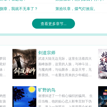
捌章，我就不无辜了？
第拾玖章，煤气灯效应。
查看更多章节...
剑道宗师
梦回
武道大陆无边无际，这里生活着四大
党好
巅峰族群，这里的人族，与神斗法，
姝：
与魔肉搏，与仙厮杀，血染天穹，无
前最
所畏惧。一名重生而来的少年崛起于
，成
无尽大山中，披荆斩棘，一步一步踏
一个
上绝巅。仅凭手中三尺剑，锋芒可指
旷野的鸟
会让
九重天！仅凭手中三尺剑，斩尽世间
哟悠
谢濮掉进了一个精心编织的骗局。 生
了不
一切敌！当今大世，唯剑独尊！......
女孩
日当晚，他的贴心恋人靳隼言卸下伪
的，
爹骗
装，递上一张照片，上面是两个长相