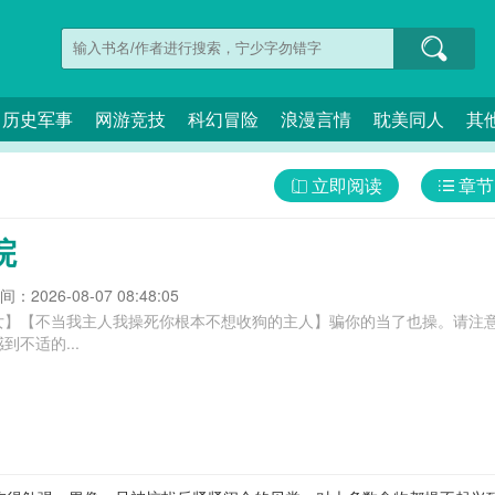
历史军事
网游竞技
科幻冒险
浪漫言情
耽美同人
其
立即阅读
章节
院
：2026-08-07 08:48:05
女】【不当我主人我操死你根本不想收狗的主人】骗你的当了也操。请注
不适的...