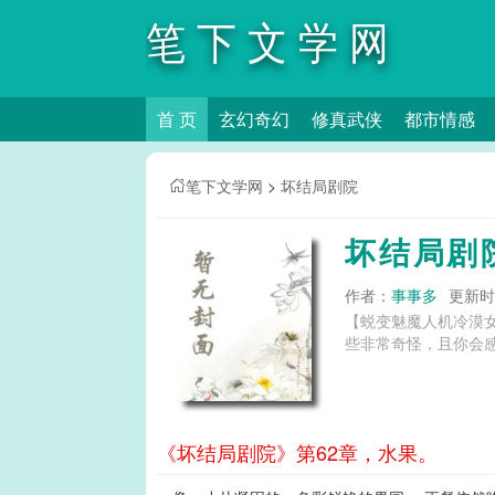
笔下文学网
首 页
玄幻奇幻
修真武侠
都市情感
笔下文学网
>
坏结局剧院
坏结局剧
作者：
事事多
更新时间
【蜕变魅魔人机冷漠
些非常奇怪，且你会感到
《坏结局剧院》第62章，水果。