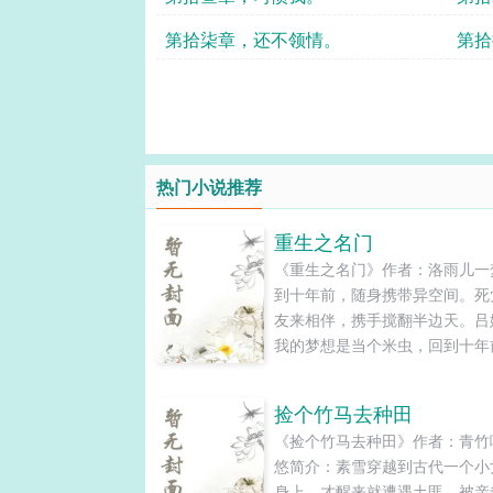
第拾柒章，还不领情。
第拾
热门小说推荐
重生之名门
《重生之名门》作者：洛雨儿一
到十年前，随身携带异空间。死
友来相伴，携手搅翻半边天。吕
我的梦想是当个米虫，回到十年
大的目标是让老爸老妈先富起来
为富一代，然后我自己就可以当
捡个竹马去种田
不事生产的富二代啦！温婷：我
《捡个竹马去种田》作者：青竹
有些人后悔来到世上，后悔招惹
悠简介：素雪穿越到古代一个小
该招惹的人。那些曾经瞧不起我
身上，才醒来就遭遇土匪、被亲