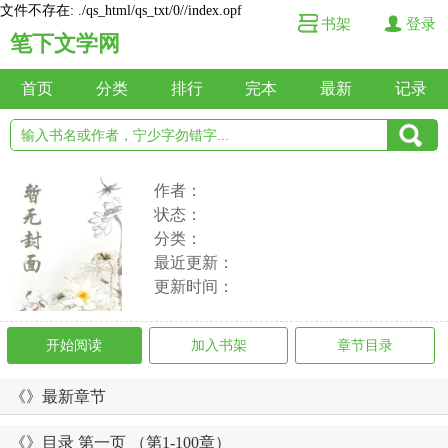
文件不存在: ./qs_html/qs_txt/0//index.opf
书架
登录
笔下文学网
首页
分类
排行
完本
最新
记录
作者：
状态：
分类：
最近更新：
更新时间：
开始阅读
加入书架
章节目录
《》最新章节
《》目录 第一页 （第1-100章）