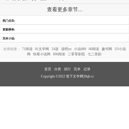
查看更多章节...
热门点击:
更新榜单:
完本小说:
友情链接：
71阅读
81文学网
54读
读吧txt
小说889
60阅读
趣书网
JJJ小说
网
快看小说网
696阅读
二零零影院
七二美剧
首页
分类
排行
完本
记录
Copyright ©2022 笔下文学网20qb.cc