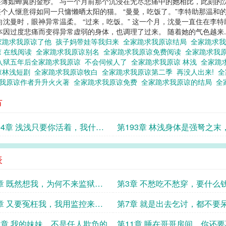
薄如蝉翼的金纱。 与一个月前那个沉浸在无尽悲痛中的她相比，此刻的
个人惬意得如同一只慵懒晒太阳的猫。 “曼曼，吃饭了。”李特助那温和
沈曼时，眼神异常温柔。 “过来，吃饭。” 这一个月，沈曼一直住在李
因过度悲痛而变得异常虚弱的身体，也调理了过来。 随着她的气色越来...
家跪求我原谅了他
孩子妈带娃等我归来
全家跪求我原谅结局
全家跪求
谅 在线阅读
全家跪求我原谅别名
全家跪求我原谅免费阅读
全家跪求我
入狱五年后全家跪求我原谅
不会伺候人了
全家跪求我原谅 林浅
全家跪
谅林浅短剧
全家跪求我原谅牧白
全家跪求我原谅第二季
再没人出来!
全
求我原谅作者升升火火著
全家跪求我原谅免费
全家跪求我原谅的结局
全
节
94章 浅浅只要你活着，我什么
第193章 林浅身体是强弩之末
应你
想死的有价值
表
章 既然想我，为何不来监狱看
第3章 不愁吃不愁穿，要什么
章 又要冤枉我，我用监控来打
第7章 就是出去乞讨，都不要
这个家
0章 我的妹妹，不是任人欺负的
第11章 睡在哥哥房间，你还