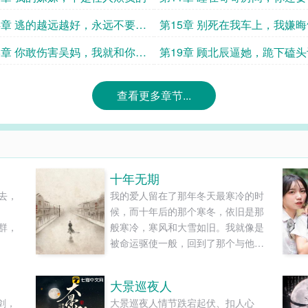
脸
4章 逃的越远越好，永远不要被
第15章 别死在我车上，我嫌晦
过你的人找到
8章 你敢伤害吴妈，我就和你同
第19章 顾北辰逼她，跪下磕
尽
查看更多章节...
十年无期
去，
我的爱人留在了那年冬天最寒冷的时
候，而十年后的那个寒冬，依旧是那
群，
般寒冷，寒风和大雪如旧。我就像是
被命运驱使一般，回到了那个与他分
别的地方。在那里，我找到了他。他
还是我记忆中的模样，岁月仿佛在他
大景巡夜人
的身上停止了。而我，因为历经沧
剑，
大景巡夜人情节跌宕起伏、扣人心
桑，早就留下了岁月的痕迹。（本故