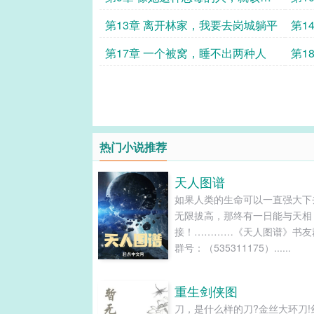
她自生自灭
第13章 离开林家，我要去岗城躺平
第1
伤害
第17章 一个被窝，睡不出两种人
第1
归于
热门小说推荐
天人图谱
如果人类的生命可以一直强大下
无限拔高，那终有一日能与天相
接！…………《天人图谱》书友
群号：（535311175）......
重生剑侠图
刀，是什么样的刀?金丝大环刀!