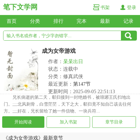
笔下文学网
书架
登录
首页
分类
排行
完本
最新
记录
成为女帝游戏
作者：
杲杲出日
状态：连载中
分类：修真武侠
最近更新：
第147节
更新时间：2025-09-05 22:51:13
兄长病逝的第二天，郗归接到一封绝婚书，被琅琊王氏扫地出
门。;;;;北风刺骨，白雪茫茫，天下之大，郗归竟不知自己该去往何
方。;;;;好在，兄长留给了她一件信物、一块兵符...
开始阅读
加入书架
章节目录
《成为女帝游戏》最新章节