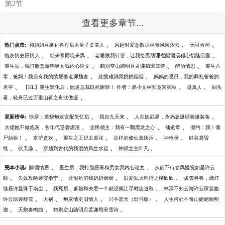
第2节
查看更多章节...
、
、
、
热门点击:
和姐姐互换化兽丹后大皇子柔美人
风起时爱意散尽林青风顾汐云
无可救药
、
、
、
炮灰情史旧情人
朝来寒雨晚来风
老婆拔我针管，让我给男助理煮醒酒汤程心怡陆沉宴
、
、
、
重生后，我打脸恶毒狗男女我内心论文
鹤别空山踏明月孟谦荀宋雪诗
醉酒情思
重生八
、
、
零，爸妈！我自有我的荣耀姜老师魏杳
此恨难消我奶奶烟烟
妈妈的忌日，我的葬礼爸爸的
、
、
、
名字
【HL】重生黑化后，她逼总裁以死谢罪！ 作者：易小文林知意宋宛秋
蛊真人
回头
、
看，轻舟已过万重山蒋之舟沈傲凝
、
、
、
更新榜单:
快穿：美貌炮灰女配失忆后
我自九天来
人在妖武界，杀蚂蚁爆经验爆装备
、
、
、
大佬她不做炮灰，各年代逆袭虐渣
全民领主：我有一颗黑龙之心
仙道章
僵约：我！僵
、
、
、
、
、
尸始祖！
京沪贪欢
重生之王妃太嚣张
这样的修仙真快活
神枪录
硅谷晨昏
、
、
、
、
线
伏天鼎
穿越到古代的我混的风生水起
神狱之主叶凡
、
、
完本小说:
醉酒情思
重生后，我打脸恶毒狗男女我内心论文
从前不待春风慢祝如星许云
、
、
、
、
毅
失效攻略裴安桑宁
此恨难消我奶奶烟烟
旧爱泯灭程衍之柳欣欣
拨雪寻春，烧灯
、
、
续昼许曼珠于南尘
我死后，爹娘和夫君一个都没疯江寻时连道秋
林深不知云海许云琛裴馥
、
、
、
、
许云琛裴馥雪
大祸
炮灰情史旧情人
只手遮天（出书版）
人生何处不青山姐姐顾明
、
、
、
澈
天鹅奏鸣曲
鹤别空山踏明月孟谦荀宋雪诗