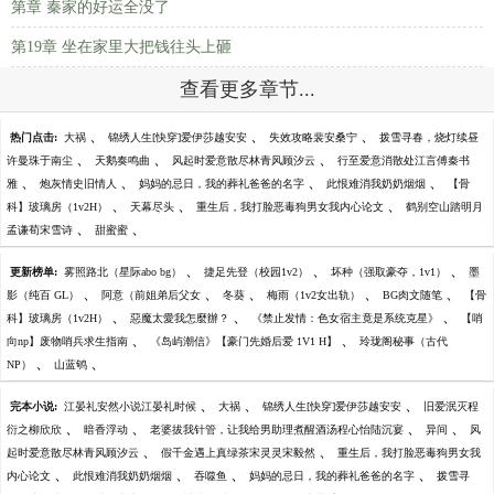
第章 秦家的好运全没了
第19章 坐在家里大把钱往头上砸
查看更多章节...
、
、
、
热门点击:
大祸
锦绣人生[快穿]爱伊莎越安安
失效攻略裴安桑宁
拨雪寻春，烧灯续昼
、
、
、
许曼珠于南尘
天鹅奏鸣曲
风起时爱意散尽林青风顾汐云
行至爱意消散处江言傅秦书
、
、
、
、
雅
炮灰情史旧情人
妈妈的忌日，我的葬礼爸爸的名字
此恨难消我奶奶烟烟
【骨
、
、
、
科】玻璃房（1v2H）
天幕尽头
重生后，我打脸恶毒狗男女我内心论文
鹤别空山踏明月
、
、
孟谦荀宋雪诗
甜蜜蜜
、
、
、
更新榜单:
雾照路北（星际abo bg）
捷足先登（校园1v2）
坏种（强取豪夺，1v1）
墨
、
、
、
、
、
影（纯百 GL）
阿意（前姐弟后父女
冬葵
梅雨（1v2女出轨）
BG肉文随笔
【骨
、
、
、
科】玻璃房（1v2H）
惡魔太愛我怎麼辦？
《禁止发情：色女宿主竟是系统克星》
【哨
、
、
向np】废物哨兵求生指南
《岛屿潮信》【豪门先婚后爱 1V1 H】
玲珑阁秘事（古代
、
、
NP）
山蓝鸲
、
、
、
完本小说:
江晏礼安然小说江晏礼时候
大祸
锦绣人生[快穿]爱伊莎越安安
旧爱泯灭程
、
、
、
、
衍之柳欣欣
暗香浮动
老婆拔我针管，让我给男助理煮醒酒汤程心怡陆沉宴
异间
风
、
、
起时爱意散尽林青风顾汐云
假千金遇上真绿茶宋灵灵宋毅然
重生后，我打脸恶毒狗男女我
、
、
、
、
内心论文
此恨难消我奶奶烟烟
吞噬鱼
妈妈的忌日，我的葬礼爸爸的名字
拨雪寻