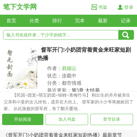
笔下文学网
书架
登录
首页
分类
排行
完本
最新
记录
督军开门!小奶团背着黄金来旺家短剧
热播
作者：
易烟云
状态：连载中
分类：都市情感
最近更新：
第5章 大结局
【民国+团宠+萌宝奶团+锦鲤+青梅竹马】 刚出生的舟舟被亲生
更新时间：2026-06-26 17:42:25
父亲和小妾的女儿掉包，遗弃在大街上。 督军家的小少爷将她捡回了
家。 从此落败的督军府，有了翻天覆地...
开始阅读
加入书架
章节目录
《督军开门!小奶团背着黄金来旺家短剧热播》最新章节