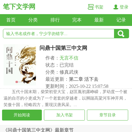
笔下文学网
书架
登录
首页
分类
排行
完本
最新
记录
问鼎十国第三中文网
作者：
无言不信
状态：已完结
分类：修真武侠
最近更新：
第二章 活下去
更新时间：2025-10-22 15:07:58
五代十国末期，柴荣初登大宝，赵匡胤初露峥嵘，罗幼度一个被
逼的自尽的小吏成为了一个老套的穿越者，以脚踹高粱河车神开局，
笑傲十国，经略四方，重现汉唐风采。...
开始阅读
加入书架
章节目录
《问鼎十国第三中文网》最新章节