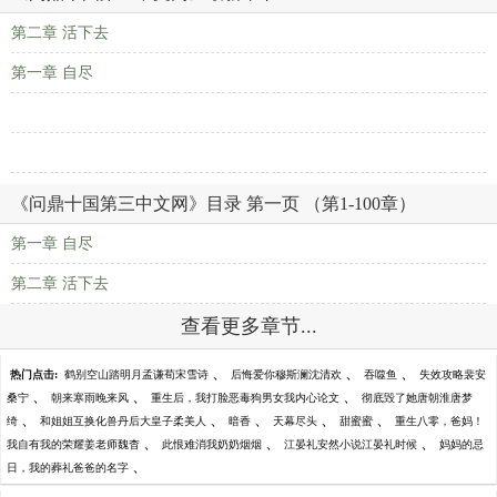
第二章 活下去
第一章 自尽
《问鼎十国第三中文网》目录 第一页 （第1-100章）
第一章 自尽
第二章 活下去
查看更多章节...
、
、
、
热门点击:
鹤别空山踏明月孟谦荀宋雪诗
后悔爱你穆斯澜沈清欢
吞噬鱼
失效攻略裴安
、
、
、
桑宁
朝来寒雨晚来风
重生后，我打脸恶毒狗男女我内心论文
彻底毁了她唐朝淮唐梦
、
、
、
、
、
绮
和姐姐互换化兽丹后大皇子柔美人
暗香
天幕尽头
甜蜜蜜
重生八零，爸妈！
、
、
、
我自有我的荣耀姜老师魏杳
此恨难消我奶奶烟烟
江晏礼安然小说江晏礼时候
妈妈的忌
、
日，我的葬礼爸爸的名字