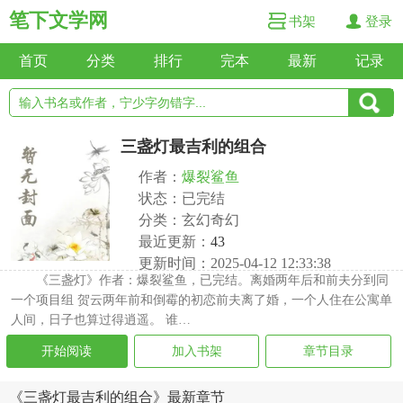
笔下文学网
书架
登录
首页
分类
排行
完本
最新
记录
三盏灯最吉利的组合
作者：
爆裂鲨鱼
状态：已完结
分类：玄幻奇幻
最近更新：
43
更新时间：2025-04-12 12:33:38
《三盏灯》作者：爆裂鲨鱼，已完结。离婚两年后和前夫分到同
一个项目组 贺云两年前和倒霉的初恋前夫离了婚，一个人住在公寓单
人间，日子也算过得逍遥。 谁…
开始阅读
加入书架
章节目录
《三盏灯最吉利的组合》最新章节