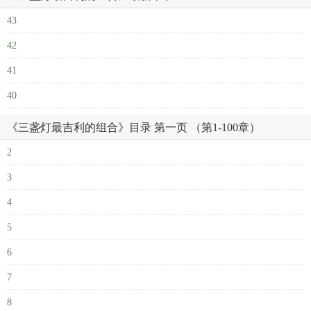
43
42
41
40
《三盏灯最吉利的组合》目录 第一页 （第1-100章）
2
3
4
5
6
7
8