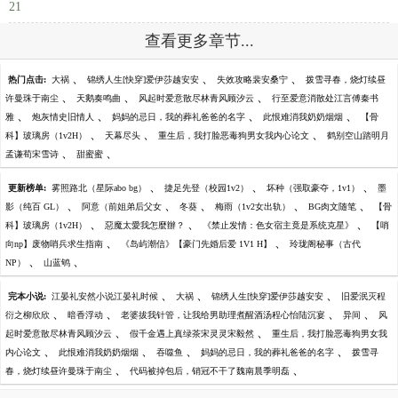
21
查看更多章节...
、
、
、
热门点击:
大祸
锦绣人生[快穿]爱伊莎越安安
失效攻略裴安桑宁
拨雪寻春，烧灯续昼
、
、
、
许曼珠于南尘
天鹅奏鸣曲
风起时爱意散尽林青风顾汐云
行至爱意消散处江言傅秦书
、
、
、
、
雅
炮灰情史旧情人
妈妈的忌日，我的葬礼爸爸的名字
此恨难消我奶奶烟烟
【骨
、
、
、
科】玻璃房（1v2H）
天幕尽头
重生后，我打脸恶毒狗男女我内心论文
鹤别空山踏明月
、
、
孟谦荀宋雪诗
甜蜜蜜
、
、
、
更新榜单:
雾照路北（星际abo bg）
捷足先登（校园1v2）
坏种（强取豪夺，1v1）
墨
、
、
、
、
、
影（纯百 GL）
阿意（前姐弟后父女
冬葵
梅雨（1v2女出轨）
BG肉文随笔
【骨
、
、
、
科】玻璃房（1v2H）
惡魔太愛我怎麼辦？
《禁止发情：色女宿主竟是系统克星》
【哨
、
、
向np】废物哨兵求生指南
《岛屿潮信》【豪门先婚后爱 1V1 H】
玲珑阁秘事（古代
、
、
NP）
山蓝鸲
、
、
、
完本小说:
江晏礼安然小说江晏礼时候
大祸
锦绣人生[快穿]爱伊莎越安安
旧爱泯灭程
、
、
、
、
衍之柳欣欣
暗香浮动
老婆拔我针管，让我给男助理煮醒酒汤程心怡陆沉宴
异间
风
、
、
起时爱意散尽林青风顾汐云
假千金遇上真绿茶宋灵灵宋毅然
重生后，我打脸恶毒狗男女我
、
、
、
、
内心论文
此恨难消我奶奶烟烟
吞噬鱼
妈妈的忌日，我的葬礼爸爸的名字
拨雪寻
、
、
春，烧灯续昼许曼珠于南尘
代码被掉包后，销冠不干了魏南晨季明磊